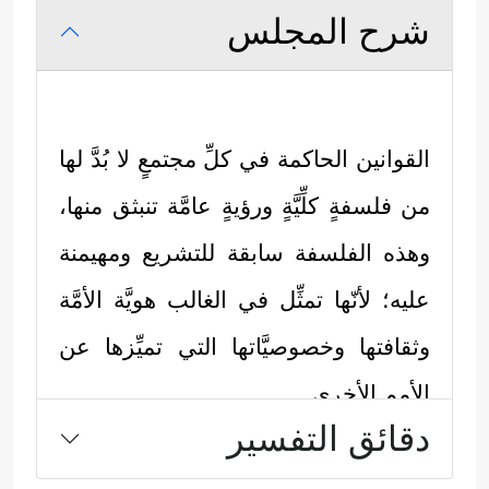
شرح المجلس
القوانين الحاكمة في كلِّ مجتمعٍ لا بُدَّ لها
من فلسفةٍ كلِّيَّةٍ ورؤيةٍ عامَّة تنبثق منها،
وهذه الفلسفة سابقة للتشريع ومهيمنة
عليه؛ لأنّها تمثِّل في الغالب هويَّة الأمَّة
وثقافتها وخصوصيَّاتها التي تميِّزها عن
الأمم الأخرى.
دقائق التفسير
والأمة المسلمة ليست بِدعًا ولا استثناءً
من هذا السياق والعرف الإنساني العام،