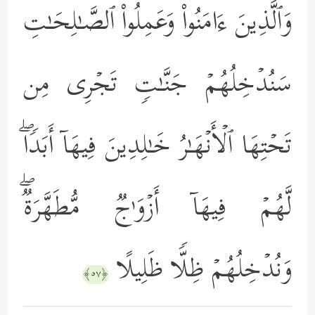
وَٱلَّذِینَ ءَامَنُواْ وَعَمِلُواْ ٱلصَّـٰلِحَـٰتِ
سَنُدۡخِلُهُمۡ جَنَّـٰتࣲ تَجۡرِی مِن
تَحۡتِهَا ٱلۡأَنۡهَـٰرُ خَـٰلِدِینَ فِیهَاۤ أَبَدࣰاۖ
لَّهُمۡ فِیهَاۤ أَزۡوَ ٰ⁠جࣱ مُّطَهَّرَةࣱۖ
وَنُدۡخِلُهُمۡ ظِلࣰّا ظَلِیلًا
﴿٥٧﴾