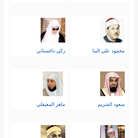
المَعلَمُ الأول: الحذر:
﴿یَــٰۤـأَیُّهَا ٱلَّذِینَ ءَامَنُواْ خُذُواْ حِذۡرَكُمۡ﴾
والحذر هنا:
اليقظة والاستعداد التام والدائم لكلّ
طارئ، ويلاحظ هنا أن الأسلوب القرآني
محمود علي البنا
زكي داغستاني
جاء بصيغة الأمر السريع والحاسم
﴿خُذُواْ حِذۡرَكُمۡ﴾
والمباشر
وكأنَّه أمر
عسكري لا يحتمل سوى سرعة التنفيذ.
ثم أطلق ولم يقيِّد الجانب الذي ينبغي
سعود الشريم
ماهر المعيقلي
الحذر منه، ليفيد كلَّ الجوانب مرة
واحدة؛ وليكون الحذر جزءًا من شخصية