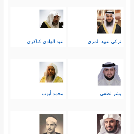
﴿وَإِنَّ مِنكُمۡ لَمَن لَّیُبَطِّئَنَّ﴾
﴿وَیَقُولُونَ طَاعَةࣱ فَإِذَا
بَرَزُواْ مِنۡ عِندِكَ بَیَّتَ طَاۤىِٕفَةࣱ مِّنۡهُمۡ غَیۡرَ ٱلَّذِی تَقُولُۖ﴾
هؤلاء الذين لهم حساباتهم الخاصة، فهم
تركي عبيد المري
عبد الهادي كناكري
لم يتربّوا على السمع والطاعة، بل هم
ينظرون في الأحداث ومآلاتها وما يمكن
﴿فَإِنۡ أَصَـٰبَتۡكُم مُّصِیبَةࣱ قَالَ قَدۡ
أن ينالهم منها
أَنۡعَمَ ٱللَّهُ عَلَیَّ إِذۡ لَمۡ أَكُن مَّعَهُمۡ﴾
هؤلاء ليسوا
بشر لطفي
محمد أيوب
جنودًا بل تجَّار يكثرون عند الطمع،
ويقلُّون عند الفزع.
ولا يبعد عن هؤلاء أولئك الذين لا