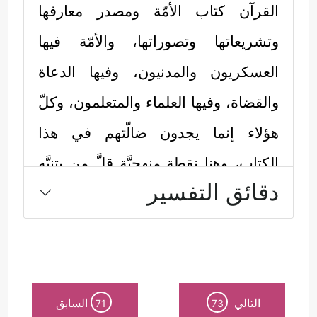
القرآن كتاب الأمّة ومصدر معارفها
وتشريعاتها وتصوراتها، والأمّة فيها
العسكريون والمدنيون، وفيها الدعاة
والقضاة، وفيها العلماء والمتعلمون، وكلّ
هؤلاء إنما يجدون ضالّتهم في هذا
الكتاب، وهنا نقطة منهجيَّة قلَّ من يتنبَّه
دقائق التفسير
لها؛ وهي أن آيات القرآن يقرؤها كلُّ
هؤلاء جملةً واحدةً دون تبويبٍ أو عناوين
فرعيةٍ.
وهنا قد يختلط الأمر بين الآية التي تخصُّ
التالي
السابق
71
73
الجندي وبين الآية التي تخصُّ المدني،