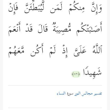
وَإِنَّ مِنكُمۡ لَمَن لَّیُبَطِّئَنَّ فَإِنۡ
أَصَـٰبَتۡكُم مُّصِیبَةࣱ قَالَ قَدۡ أَنۡعَمَ
ٱللَّهُ عَلَیَّ إِذۡ لَمۡ أَكُن مَّعَهُمۡ
شَهِیدࣰا
﴿٧٢﴾
تفسير مجالس النور
سورة
النساء