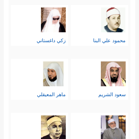
محمود علي البنا
زكي داغستاني
سعود الشريم
ماهر المعيقلي