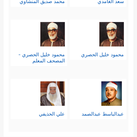
سعد الغامدي
محمد صديق المنشاوي
محمود خليل الحصري
محمود خليل الحصري -
المصحف المعلم
عبدالباسط عبدالصمد
علي الحذيفي