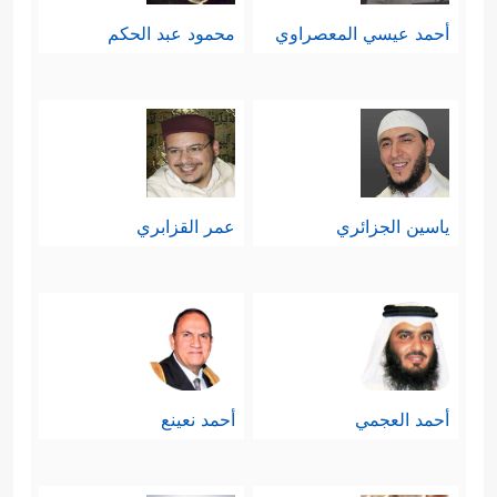
أحمد عيسي المعصراوي
محمود عبد الحكم
ياسين الجزائري
عمر القزابري
أحمد العجمي
أحمد نعينع