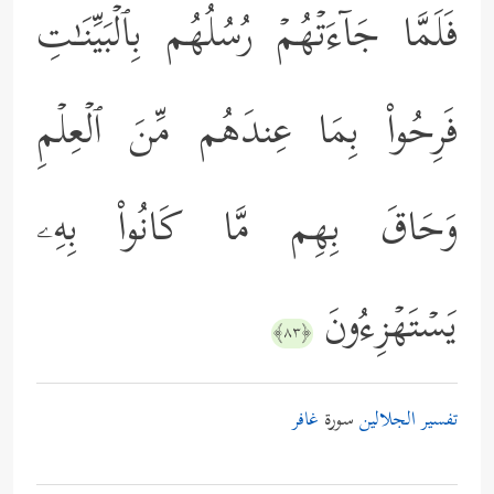
فَلَمَّا جَاۤءَتۡهُمۡ رُسُلُهُم بِٱلۡبَیِّنَـٰتِ
فَرِحُواْ بِمَا عِندَهُم مِّنَ ٱلۡعِلۡمِ
وَحَاقَ بِهِم مَّا كَانُواْ بِهِۦ
یَسۡتَهۡزِءُونَ
﴿٨٣﴾
تفسير الجلالين
سورة
غافر