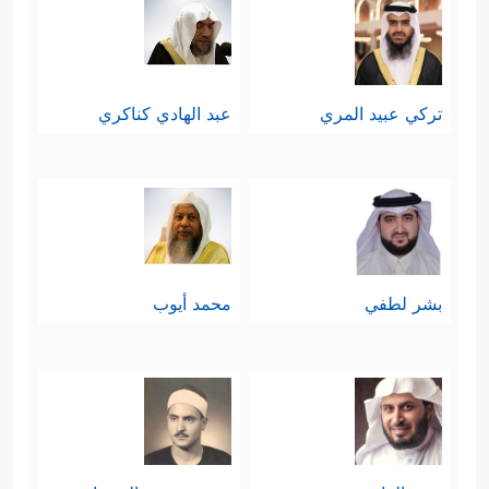
تركي عبيد المري
عبد الهادي كناكري
بشر لطفي
محمد أيوب