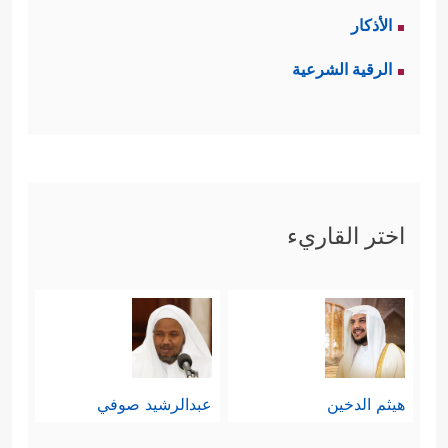
الأذكار
الرقية الشرعية
اختر القاريء
هيثم الدخين
عبدالرشيد صوفي