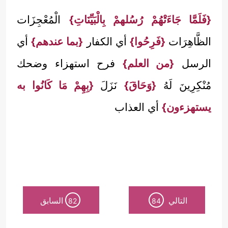
{فَلَمَّا جَاءَتْهُمْ رُسُلهمْ بِالْبَيِّنَاتِ}
الْمُعْجِزَات
الظَّاهِرَات
{فَرِحُوا}
أي الكفار
{بما عندهم}
أي
الرسل
{من العلم}
فرح استهزاء وضحك
مُنْكِرِينَ لَهُ
{وَحَاقَ}
نَزَلَ
{بِهِمْ مَا كَانُوا به
يستهزءون}
أي العذاب
التالي
السابق
82
84