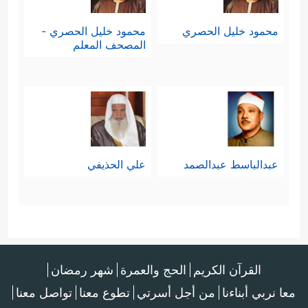
محمود خليل الحصري
محمود خليل الحصري -
المصحف المعلم
عبدالباسط عبدالصمد
علي الحذيفي
القرآن الكريم
الحج والعمرة
شهر رمضان
معا نربي أبناءنا
من أجل أسرتي
تطوع معنا
تواصل معنا