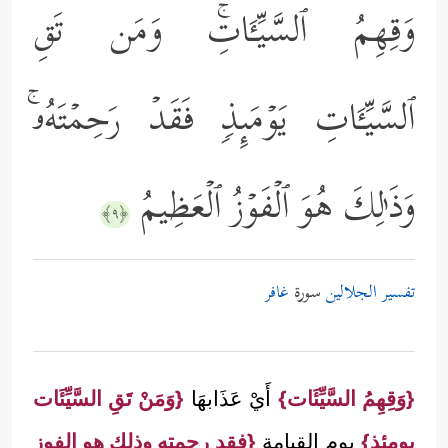
وَقِهِمُ ٱلسَّیِّـَٔاتِۚ وَمَن تَقِ
ٱلسَّیِّـَٔاتِ یَوۡمَىِٕذࣲ فَقَدۡ رَحِمۡتَهُۥۚ
وَذَ ٰ⁠لِكَ هُوَ ٱلۡفَوۡزُ ٱلۡعَظِیمُ
﴿٩﴾
تفسير الجلالين
سورة
غافر
{وَقِهِمُ السَّيِّئَات}
أَيْ عَذَابهَا
{وَمَنْ تَقِ السَّيِّئَات
يومئذ}
يوم القيامة
{فقد رحمته وذلك هو الفوز