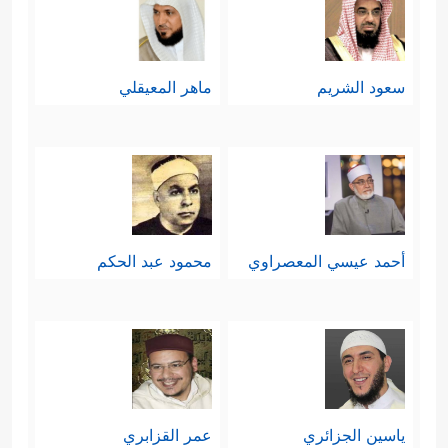
سعود الشريم
ماهر المعيقلي
أحمد عيسي المعصراوي
محمود عبد الحكم
ياسين الجزائري
عمر القزابري