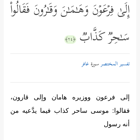
إِلَىٰ فِرۡعَوۡنَ وَهَـٰمَـٰنَ وَقَـٰرُونَ فَقَالُواْ
سَـٰحِرࣱ كَذَّابࣱ
﴿٢٤﴾
تفسير المختصر
سورة
غافر
إلى فرعون ووزيره هامان وإلى قارون،
فقالوا: موسى ساحر كذاب فيما يدَّعيه من
أنه رسول