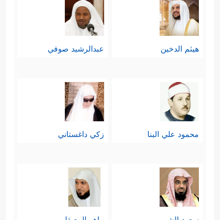
هيثم الدخين
عبدالرشيد صوفي
محمود علي البنا
زكي داغستاني
سعود الشريم
ماهر المعيقلي