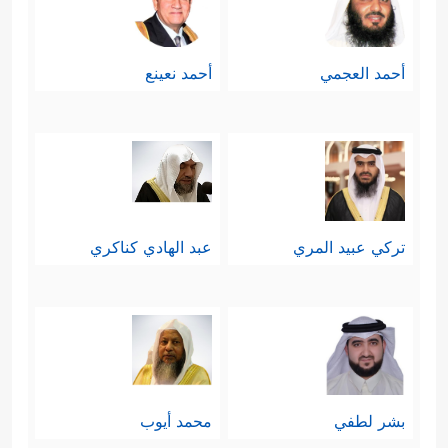
أحمد العجمي
أحمد نعينع
تركي عبيد المري
عبد الهادي كناكري
بشر لطفي
محمد أيوب