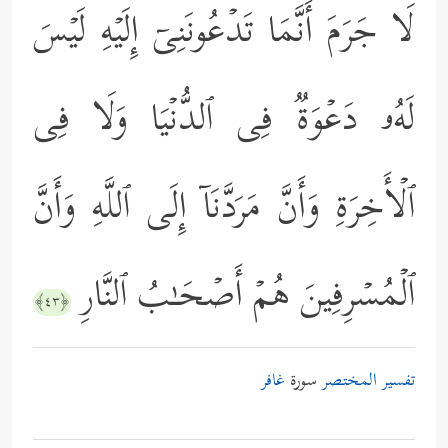
لَا جَرَمَ أَنَّمَا تَدۡعُونَنِیۤ إِلَیۡهِ لَیۡسَ
لَهُۥ دَعۡوَةࣱ فِی ٱلدُّنۡیَا وَلَا فِی
ٱلۡأَخِرَةِ وَأَنَّ مَرَدَّنَاۤ إِلَى ٱللَّهِ وَأَنَّ
ٱلۡمُسۡرِفِینَ هُمۡ أَصۡحَـٰبُ ٱلنَّارِ
﴿٤٣﴾
تفسير المختصر
سورة
غافر