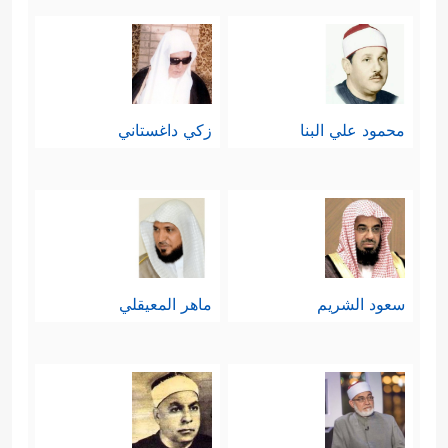
محمود علي البنا
زكي داغستاني
سعود الشريم
ماهر المعيقلي