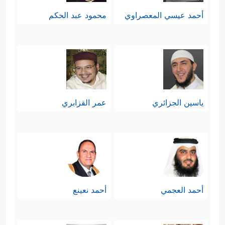
أحمد عيسي المعصراوي
محمود عبد الحكم
ياسين الجزائري
عمر القزابري
أحمد العجمي
أحمد نعينع