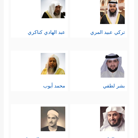
تركي عبيد المري
عبد الهادي كناكري
بشر لطفي
محمد أيوب