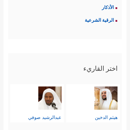
الأذكار
الرقية الشرعية
اختر القاريء
هيثم الدخين
عبدالرشيد صوفي