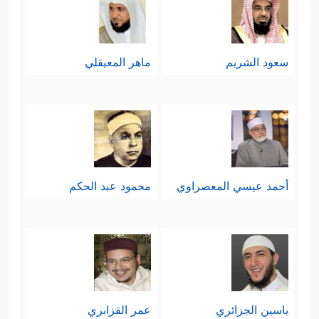
سعود الشريم
ماهر المعيقلي
أحمد عيسي المعصراوي
محمود عبد الحكم
ياسين الجزائري
عمر القزابري