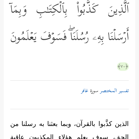
ٱلَّذِینَ كَذَّبُواْ بِٱلۡكِتَـٰبِ وَبِمَاۤ
أَرۡسَلۡنَا بِهِۦ رُسُلَنَاۖ فَسَوۡفَ یَعۡلَمُونَ
﴿٧٠﴾
تفسير المختصر
سورة
غافر
الذين كذَّبوا بالقرآن، وبما بعثنا به رسلنا من
الحق، سوف يعلم هؤلاء المكذبون عاقبة