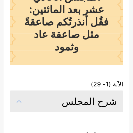
عشر بعد المائتين:
فقُل أنذرتُكم صاعقةً
مثل صاعقة عاد
وثمود
الآية (1- 29)
شرح المجلس