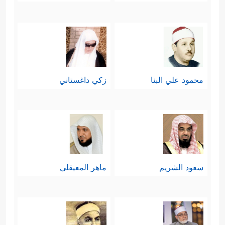
ثالثًا: بيَّن القرآن طبيعةَ الرسول
ﷺ
، وأنّه
بشرٌ مثلهم معروفٌ حسبه ونسبه بينهم،
﴿قُلۡ إِنَّمَاۤ أَنَا۠
إلا أنّه تميَّز عنهم بهذا الوحي
محمود علي البنا
زكي داغستاني
بَشَرࣱ مِّثۡلُكُمۡ یُوحَىٰۤ إِلَیَّ﴾
وقد جاء هذا البيان
في سياق تجريد التوحيد مما قد يعلَق به
من تأليه البشر ورفعهم إلى مقام
الألوهيَّة، كما فعل النصارى بنبيِّهم؛ ولذلك
سعود الشريم
ماهر المعيقلي
﴿أَنَّمَاۤ إِلَـٰهُكُمۡ إِلَـٰهࣱ وَ ٰ⁠حِدࣱ فَٱسۡتَقِیمُوۤاْ إِلَیۡهِ
قال بعدها:
وَٱسۡتَغۡفِرُوهُۗ وَوَیۡلࣱ لِّلۡمُشۡرِكِینَ﴾
.
رابعًا: نبَّه القرآن هؤلاء المشركين إلى