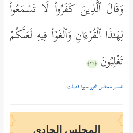
وَقَالَ ٱلَّذِینَ كَفَرُواْ لَا تَسۡمَعُواْ
لِهَـٰذَا ٱلۡقُرۡءَانِ وَٱلۡغَوۡاْ فِیهِ لَعَلَّكُمۡ
تَغۡلِبُونَ
﴿٢٦﴾
تفسير مجالس النور
سورة
فصلت
المجلس الحادي