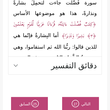
سورة فُصِّلَت جاءت لتحمِلَ بشارةً
ونذارةً، هذا هو موضوعها الأساس
﴿كِتَـٰبࣱ فُصِّلَتۡ ءَایَـٰتُهُۥ قُرۡءَانًا عَرَبِیࣰّا لِّقَوۡمࣲ یَعۡلَمُونَ
﴿٣﴾
بَشِیرࣰا وَنَذِیرࣰا﴾
أما البِشارةُ فإنّما هي
للذين قالوا: ربُّنا الله ثم استقاموا، وهي
موضوعُ الشَّطر الثاني من هذه السورة،
دقائق التفسير
وأمّا النِّذارةُ فهي لأعداءِ الله، وهي
موضوعُنا في هذا المجلس، وكما يأتي:
أولًا: أكَّد القرآن أنّه كتابٌ مُنزَّلٌ من الله
الرحمن الرحيم، وأنّه كتابُ بِشارةٍ ونِذارةٍ
التالي
السابق
25
27