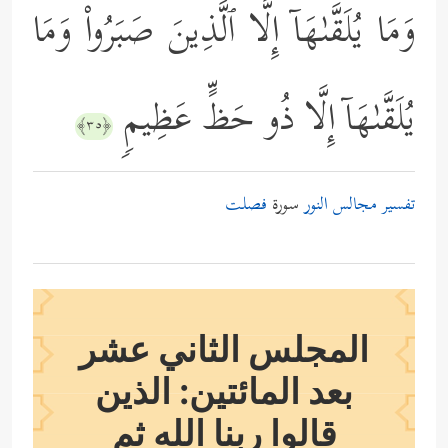
وَمَا یُلَقَّىٰهَاۤ إِلَّا ٱلَّذِینَ صَبَرُواْ وَمَا
یُلَقَّىٰهَاۤ إِلَّا ذُو حَظٍّ عَظِیمࣲ
﴿٣٥﴾
تفسير مجالس النور
سورة
فصلت
المجلس الثاني عشر
بعد المائتين: الذين
قالوا ربنا الله ثم