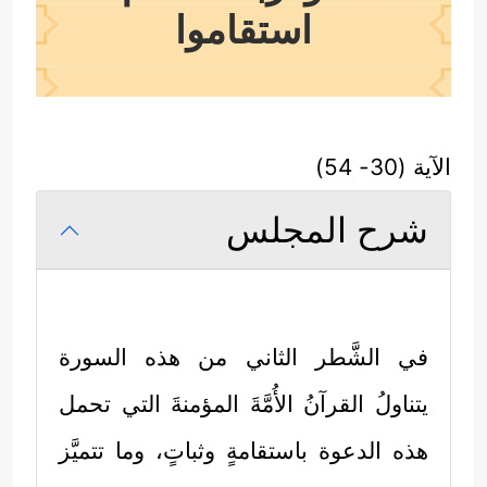
استقاموا
الآية (30- 54)
شرح المجلس
في الشَّطر الثاني من هذه السورة
يتناولُ القرآنُ الأُمَّةَ المؤمنةَ التي تحمل
هذه الدعوة باستقامةٍ وثباتٍ، وما تتميَّز