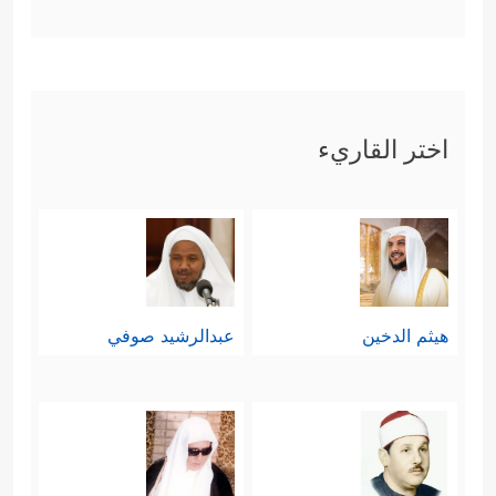
لِلۡقَمَرِ وَٱسۡجُدُواْ لِلَّهِ ٱلَّذِی خَلَقَهُنَّ إِن كُنتُمۡ إِیَّاهُ
تَعۡبُدُونَ
﴿٣٧﴾
فَإِنِ ٱسۡتَكۡبَرُواْ فَٱلَّذِینَ عِندَ رَبِّكَ
یُسَبِّحُونَ لَهُۥ بِٱلَّیۡلِ وَٱلنَّهَارِ وَهُمۡ لَا یَسۡـَٔمُونَ ۩﴾
.
اختر القاريء
وهنا إشارةٌ أخرى تربط بين هذه الأُمَّة
المؤمنة وبين أولئك المُسبِّحين لله في
العوالم العلوية، وبهذا تنفتح الآفاق التي
لا حدود لها أمام المؤمنين؛ لتمنحهم الثقة
هيثم الدخين
عبدالرشيد صوفي
والطمأنينة وهم يُواجهون مكرَ هؤلاء
المشركين المُعاندين.
رابعًا: ثم يُنبِّه القرآن الكريم إلى عقيدة