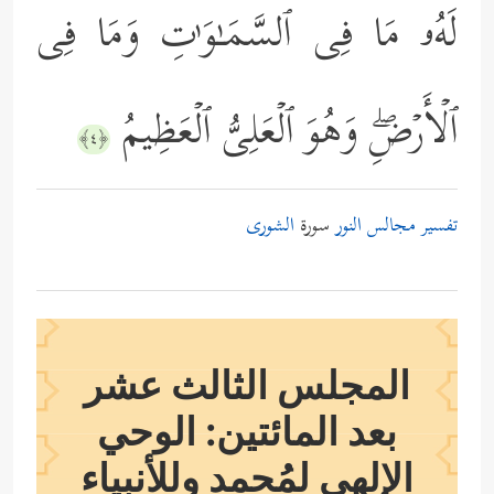
لَهُۥ مَا فِی ٱلسَّمَـٰوَ ٰ⁠تِ وَمَا فِی
ٱلۡأَرۡضِۖ وَهُوَ ٱلۡعَلِیُّ ٱلۡعَظِیمُ
﴿٤﴾
تفسير مجالس النور
سورة
الشورى
المجلس الثالث عشر
بعد المائتين: الوحي
الإلهي لمُحمد وللأنبياء