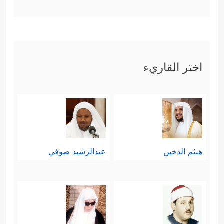
إِلَیۡكَ وَمَا وَصَّیۡنَا بِهِۦۤ إِبۡرَ ٰ⁠هِیمَ وَمُوسَىٰ وَعِیسَىٰۤۖ أَنۡ أَقِیمُواْ
ٱلدِّینَ وَلَا تَتَفَرَّقُواْ فِیهِۚ كَبُرَ عَلَى ٱلۡمُشۡرِكِینَ مَا تَدۡعُوهُمۡ
إِلَیۡهِۚ ٱللَّهُ یَجۡتَبِیۤ إِلَیۡهِ مَن یَشَاۤءُ وَیَهۡدِیۤ إِلَیۡهِ مَن یُنِیبُ﴾
.
اختر القاريء
وفي هذا السياق ينبغي أن نفهم طبيعة
الرسالة الإسلاميَّة، فهي رسالةٌ عالميَّةٌ
ممتدَّةٌ على مساحة الأرض كلِّها،
وموصولةٌ بالعمق التاريخي لكلِّ
هيثم الدخين
عبدالرشيد صوفي
الرسالات السماويَّة حتى وإن بدأت بمكَّة
﴿وَكَذَ ٰ⁠لِكَ
وكانت على لسانهم ولُغتهم
أَوۡحَیۡنَاۤ إِلَیۡكَ قُرۡءَانًا عَرَبِیࣰّا لِّتُنذِرَ أُمَّ ٱلۡقُرَىٰ وَمَنۡ حَوۡلَهَا