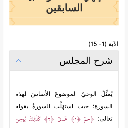
السابقين
الآية (1- 15)
شرح المجلس
يُمثِّلُ الوحيُ الموضوعَ الأساسَ لهذه
السورة؛ حيث استهَلَّت السورةُ بقوله
﴿حمۤ
﴿١﴾
عۤسۤقۤ
﴿٢﴾
كَذَ ٰ⁠لِكَ یُوحِیۤ
تعالى: