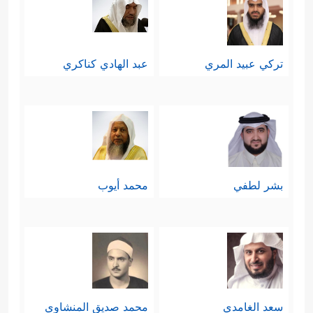
خَـٰشِعِینَ مِنَ ٱلذُّلِّ یَنظُرُونَ مِن طَرۡفٍ خَفِیࣲّۗ وَقَالَ ٱلَّذِینَ
ءَامَنُوۤاْ إِنَّ ٱلۡخَـٰسِرِینَ ٱلَّذِینَ خَسِرُوۤاْ أَنفُسَهُمۡ وَأَهۡلِیهِمۡ
تركي عبيد المري
عبد الهادي كناكري
یَوۡمَ ٱلۡقِیَـٰمَةِۗ أَلَاۤ إِنَّ ٱلظَّـٰلِمِینَ فِی عَذَابࣲ مُّقِیمࣲ
﴿٤٥﴾
وَمَا كَانَ لَهُم مِّنۡ أَوۡلِیَاۤءَ یَنصُرُونَهُم مِّن دُونِ ٱلـلَّـهِۗ وَمَن
یُضۡلِلِ ٱللَّهُ فَمَا لَهُۥ مِن سَبِیلٍ﴾
.
ثامنًا: توجيه الدعوة لهؤلاء المكذِّبين
بشر لطفي
محمد أيوب
وللناس كافَّة أن يستجيبوا لربِّهم كما
استجاب هؤلاء المؤمنون، وهي دعوةٌ
مقرونةٌ بالتحذير من مغبَّة الإعراض
﴿ٱسۡتَجِیبُواْ لِرَبِّكُم مِّن قَبۡلِ أَن یَأۡتِیَ یَوۡمࣱ لَّا
والعناد
سعد الغامدي
محمد صديق المنشاوي