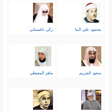
ذَ ٰ⁠لِكَ لَمِنۡ عَزۡمِ ٱلۡأُمُورِ﴾
.
سادسًا: بيان أنَّ هذا المجتمع مجتمعٌ قويٌّ
محمود علي البنا
زكي داغستاني
وشجاعٌ، وقادرٌ على حماية نفسه بالحقِّ
﴿وَٱلَّذِینَ إِذَاۤ
والعدل دون تعسُّفٍ ولا عُدوانٍ
أَصَابَهُمُ ٱلۡبَغۡیُ هُمۡ یَنتَصِرُونَ﴾
، ثم بيَّن القرآن
قانون العدل في هذا، مرغِّبًا في الوقت
سعود الشريم
ماهر المعيقلي
نفسه بالصفح والعفو، فهذا من خُلق
﴿وَجَزَٰٓؤُاْ سَیِّئَةࣲ سَیِّئَةࣱ مِّثۡلُهَاۖ
المؤمنين الشجعان
فَمَنۡ عَفَا وَأَصۡلَحَ فَأَجۡرُهُۥ عَلَى ٱللَّهِۚ إِنَّهُۥ لَا یُحِبُّ