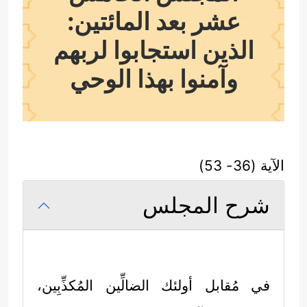
عشر بعد المائتين:
الذين استجابوا لربهم
وآمنوا بهذا الوحي
الآية (36- 53)
شرح المجلس
في مُقابل أولئك الضالِّين المُكذِّبِين،