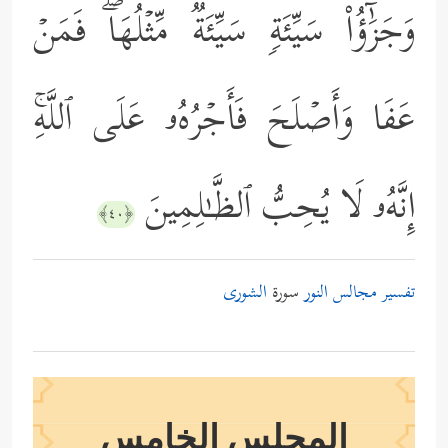
وَجَزَٰٓؤُاْ سَیِّئَةࣲ سَیِّئَةࣱ مِّثۡلُهَاۖ فَمَنۡ
عَفَا وَأَصۡلَحَ فَأَجۡرُهُۥ عَلَى ٱللَّهِۚ
إِنَّهُۥ لَا یُحِبُّ ٱلظَّـٰلِمِینَ
﴿٤٠﴾
تفسير مجالس النور
سورة
الشورى
المجلس الخامس