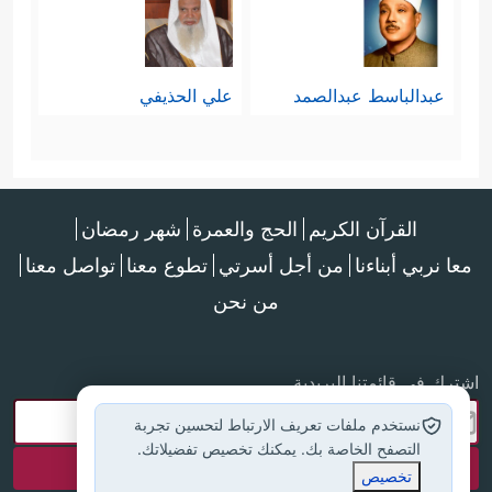
الملك، وهو الذي يخلق ما يشاء، ويرزق
من يشاء، ويمنع من يشاء بعلمه سبحانه
عبدالباسط عبدالصمد
علي الحذيفي
الشامل لكلِّ شيءٍ، وقدرته التي لا
﴿لِّلَّهِ مُلۡكُ ٱلسَّمَـٰوَ ٰ⁠تِ وَٱلۡأَرۡضِۚ
يُعجزها شيء
یَخۡلُقُ مَا یَشَاۤءُۚ یَهَبُ لِمَن یَشَاۤءُ إِنَـٰثࣰا وَیَهَبُ لِمَن یَشَاۤءُ
القرآن الكريم
الحج والعمرة
شهر رمضان
معا نربي أبناءنا
من أجل أسرتي
تطوع معنا
تواصل معنا
ٱلذُّكُورَ
﴿٤٩﴾
أَوۡ یُزَوِّجُهُمۡ ذُكۡرَانࣰا وَإِنَـٰثࣰاۖ وَیَجۡعَلُ مَن
من نحن
یَشَاۤءُ عَقِیمًاۚ إِنَّهُۥ عَلِیمࣱ قَدِیرࣱ﴾
.
عاشرًا: بيان أنواع الوحي الإلهي، وأنّه
اشترك في قائمتنا البريدية
سبحانه كما يخلق ما يشاء ويرزق مَن
نستخدم ملفات تعريف الارتباط لتحسين تجربة
التصفح الخاصة بك. يمكنك تخصيص تفضيلاتك.
يشاء، يُوحي لمن يشاء، وبالطريقة التي
تخصيص