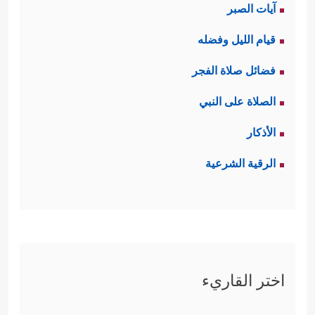
إلى
الشورى
بعد الاهتداء بنور الوحي،
آيات الصبر
و
الشورى
مسؤوليَّةٌ تتطلَّب العلم والأمانة
قيام الليل وفضله
في القول والشهادة، وليست هي حقًّا
فضائل صلاة الفجر
مُجرَّدًا.
الصلاة على النبي
رابعًا: بيان أنّ هذه
الشورى
مُتصلة
الأذكار
بعقيدة الأُمَّة وهويَّتها، ومُنبثِقة عن معنى
الرقية الشرعية
العبوديَّة الخالصة لله، ومقرونة بإرادة
الخير والتعاون والتكافل بين المسلمين
﴿وَٱلَّذِینَ ٱسۡتَجَابُواْ لِرَبِّهِمۡ وَأَقَامُواْ ٱلصَّلَوٰةَ وَأَمۡرُهُمۡ
شُورَىٰ بَیۡنَهُمۡ وَمِمَّا رَزَقۡنَـٰهُمۡ یُنفِقُونَ﴾
.
اختر القاريء
خامسًا: بيان أنّ هذا المجتمع المؤمن