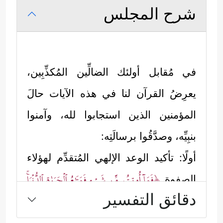
شرح المجلس
في مُقابل أولئك الضالِّين المُكذِّبِين،
يعرِضُ القرآن لنا في هذه الآيات حالَ
المؤمنين الذين استجابوا لله، وآمنوا
بنبِيِّه، وصدَّقُوا برسالَتِه:
أولًا: تأكيد الوعد الإلهي المُتقدِّم لهؤلاء
﴿فَمَاۤ أُوتِیتُم مِّن شَیۡءࣲ فَمَتَـٰعُ ٱلۡحَیَوٰةِ ٱلدُّنۡیَاۚ
الصفوة
دقائق التفسير
وَمَا عِندَ ٱللَّهِ خَیۡرࣱ وَأَبۡقَىٰ لِلَّذِینَ ءَامَنُواْ وَعَلَىٰ رَبِّهِمۡ