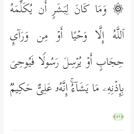
۞ وَمَا كَانَ لِبَشَرٍ أَن یُكَلِّمَهُ
ٱللَّهُ إِلَّا وَحۡیًا أَوۡ مِن وَرَاۤىِٕ
حِجَابٍ أَوۡ یُرۡسِلَ رَسُولࣰا فَیُوحِیَ
بِإِذۡنِهِۦ مَا یَشَاۤءُۚ إِنَّهُۥ عَلِیٌّ حَكِیمࣱ
﴿٥١﴾