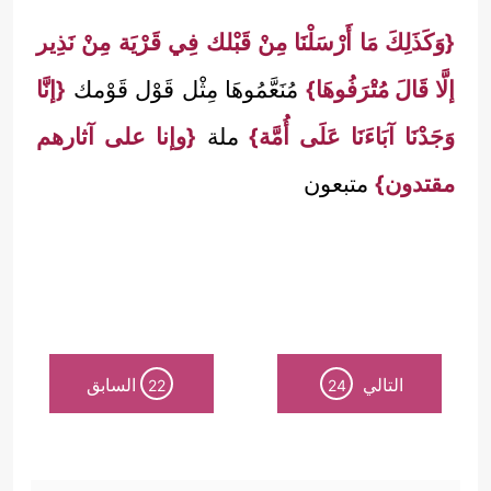
{وَكَذَلِكَ مَا أَرْسَلْنَا مِنْ قَبْلك فِي قَرْيَة مِنْ نَذِير
إلَّا قَالَ مُتْرَفُوهَا}
مُنَعَّمُوهَا مِثْل قَوْل قَوْمك
{إنَّا
وَجَدْنَا آبَاءَنَا عَلَى أُمَّة}
ملة
{وإنا على آثارهم
مقتدون}
متبعون
التالي
السابق
22
24