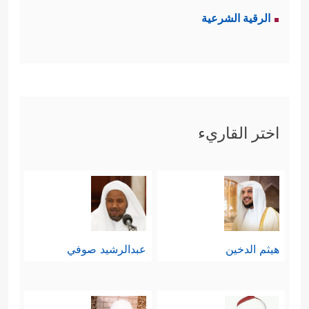
الرقية الشرعية
اختر القاريء
هيثم الدخين
عبدالرشيد صوفي