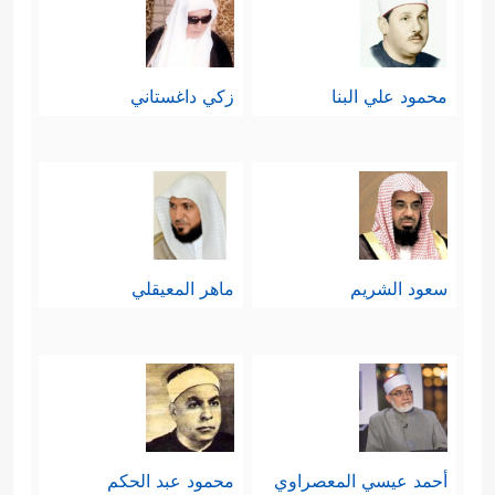
محمود علي البنا
زكي داغستاني
سعود الشريم
ماهر المعيقلي
أحمد عيسي المعصراوي
محمود عبد الحكم