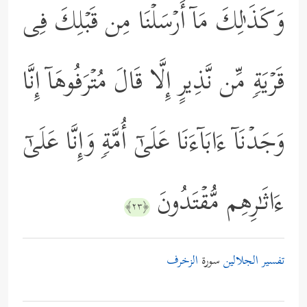
وَكَذَ ٰ⁠لِكَ مَاۤ أَرۡسَلۡنَا مِن قَبۡلِكَ فِی
قَرۡیَةࣲ مِّن نَّذِیرٍ إِلَّا قَالَ مُتۡرَفُوهَاۤ إِنَّا
وَجَدۡنَاۤ ءَابَاۤءَنَا عَلَىٰۤ أُمَّةࣲ وَإِنَّا عَلَىٰۤ
ءَاثَـٰرِهِم مُّقۡتَدُونَ
﴿٢٣﴾
تفسير الجلالين
سورة
الزخرف