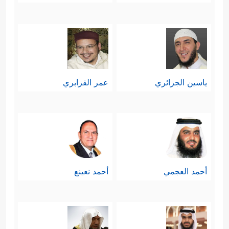
ياسين الجزائري
عمر القزابري
أحمد العجمي
أحمد نعينع