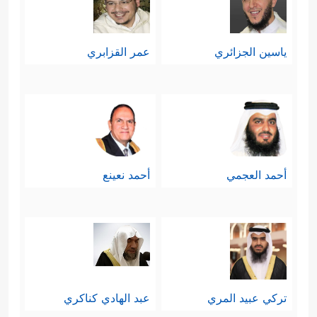
ياسين الجزائري
عمر القزابري
أحمد العجمي
أحمد نعينع
تركي عبيد المري
عبد الهادي كناكري