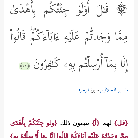
۞ قَـٰلَ أَوَلَوۡ جِئۡتُكُم بِأَهۡدَىٰ
مِمَّا وَجَدتُّمۡ عَلَیۡهِ ءَابَاۤءَكُمۡۖ قَالُوۤاْ
إِنَّا بِمَاۤ أُرۡسِلۡتُم بِهِۦ كَـٰفِرُونَ
﴿٢٤﴾
تفسير الجلالين
سورة
الزخرف
{قل}
لهم
{أ}
تتبعون ذلك
{ولو جِئْتُكُمْ بِأَهْدَى
مِمَّا وَجَدْتُمْ عَلَيْهِ آبَاءَكُمْ قَالُوا إنَّا بِمَا أُرْسِلْتُمْ بِهِ}