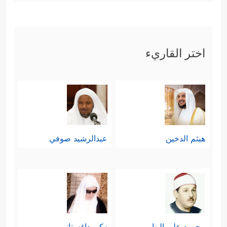
اختر القاريء
هيثم الدخين
عبدالرشيد صوفي
محمود علي البنا
زكي داغستاني