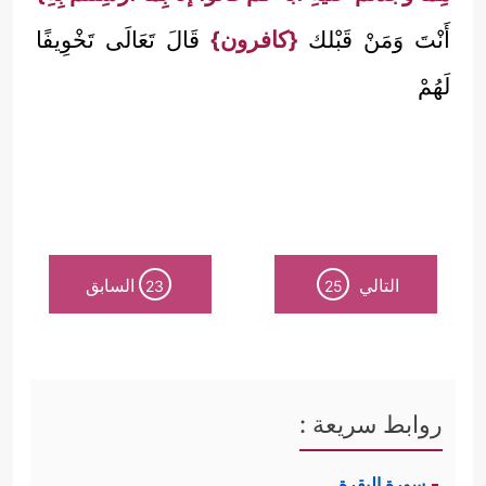
أَنْتَ وَمَنْ قَبْلك
{كافرون}
قَالَ تَعَالَى تَخْوِيفًا
لَهُمْ
التالي
السابق
23
25
روابط سريعة :
سورة البقرة