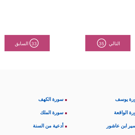
التالي
السابق
33
35
رة يوسف
سورة الكهف
ة الواقعة
سورة الملك
ير ابن عاشور
أدعية من السنة