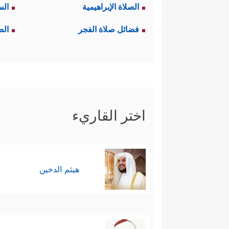
الصلاة الإبراهيمية
الس
فضائل صلاة الفجر
الص
اختر القاريء
هيثم الدخين