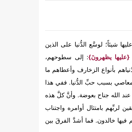
يها شيئاً؛ لوسَّع الدُّنيا على الذين
{عليها يظهرونَ}
: إلى سطوحهم،
نياهم بأنواع الزخارف وأعطاهم ما
عاصي بسبب حبِّ الدُّنيا. ففي هذا
تزن عند الله جناح بعوضة. وأنَّ كلَّ هذه
َقين لربِّهم بامتثال أوامره واجتناب
هم فيها خالدون. فما أشدَّ الفرقَ بين