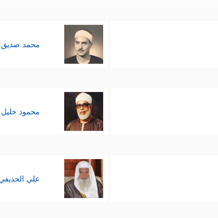
محمد صديق 
محمود خليل 
علي الحذيفي