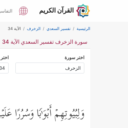
القرآن الكريم
التفاسي
الرئيسية
تفسير السعدي
الزخرف
الآية 34
سورة الزخرف تفسير السعدي الآية 34
اختر سورة
اختر 
وَلِبُیُوتِهِمۡ أَبۡوَ ٰ⁠بࣰا وَسُرُرًا عَلَی