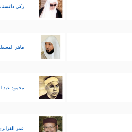
زكي داغستان
ماهر المعيقل
محمود عبد ا
عمر القزابري