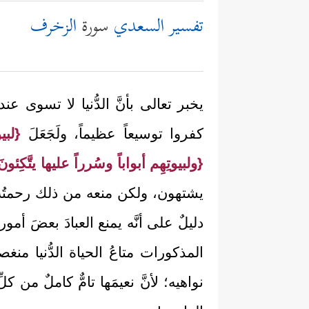
تفسير السعدي
سورة
الزخرف
يخبر تعالى بأنَّ الدُّنيا لا تسوى عند
كفروا توسيعاً عظيماً، ولَجَعَلَ
{لبي
{ولبيوتِهِم أبواباً وسُرراً عليها يتَّكِئونَ
يشتهون، ولكن منعه من ذلك رحمتُه ب
دليلٌ على أنَّه يمنع العبادَ بعضَ أمور ا
المذكورات متاعُ الحياة الدُّنيا منغص
نواهيه؛ لأنَّ نعيمَها تامٌّ كاملٌ من 