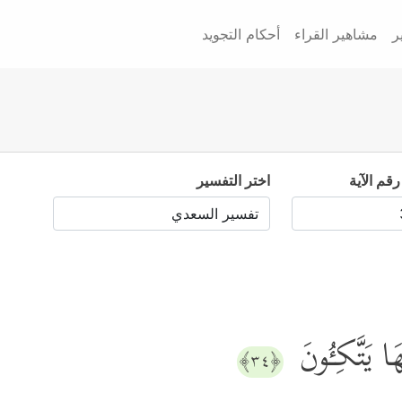
ر
مشاهير القراء
أحكام التجويد
رقم الآية
اختر التفسير
ۡهَا یَتَّكِـُٔونَ
﴿٣٤﴾