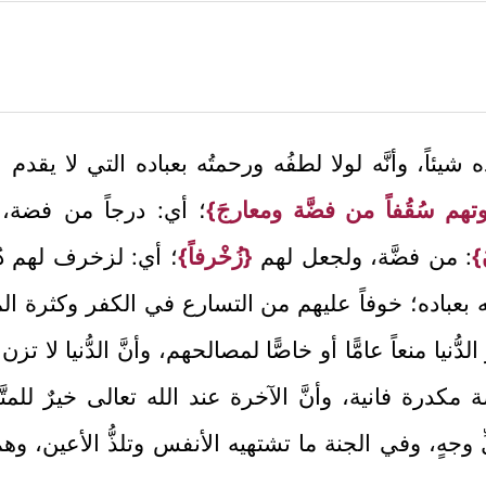
ه شيئاً، وأنَّه لولا لطفُه ورحمتُه بعباده التي لا يقدم عل
وتهم سُقُفاً من فضَّة ومعارجَ}
؛ أي: درجاً من فضة،
}
: من فضَّة، ولجعل لهم
{زُخْرفاً}
؛ أي: لزخرف لهم دُ
عباده؛ خوفاً عليهم من التسارع في الكفر وكثرة الم
لدُّنيا منعاً عامًّا أو خاصًّا لمصالحهم، وأنَّ الدُّنيا لا 
ة مكدرة فانية، وأنَّ الآخرة عند الله تعالى خيرٌ للمتّ
كلِّ وجهٍ، وفي الجنة ما تشتهيه الأنفس وتلذُّ الأعين، و