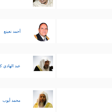
أحمد نعينع
عبد الهادي ك
محمد أيوب