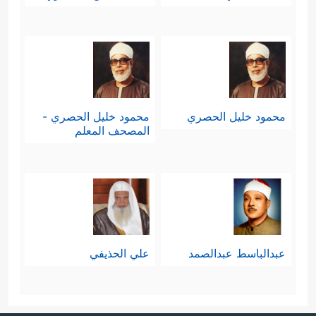
ٱلرَّحۡمَـٰنِ إِنَـٰثًاۚ أَشَهِدُواْ خَلۡقَهُمۡۚ سَتُكۡتَبُ شَهَـٰدَتُهُمۡ
وَیُسۡـَٔلُونَ﴾
.
فهم يُشرِكون مع الله آلهةً أخرى، ثم لم
يكتَفُوا بذلك، بل راحوا ينسبون إلى الله
محمود خليل الحصري
محمود خليل الحصري -
المصحف المعلم
البنات، زاعمين أنّ الملائكة إنّما هم بنات
الله، وهم في الوقت ذاته يكرَهون البنات
ويحتقرونهنَّ إلى الحدِّ الذي يبقى أحدهم
مُسودَّ الوجهِ حزينًا كئيبًا لو رزقه الله
عبدالباسط عبدالصمد
علي الحذيفي
ببنت، وهم بهذا قد ارتَكَبوا جريمتَين:
احتِقار المرأة من ناحيةٍ، ثم نِسبة هذا
المُحتَقر - بزعمهم - إلى الله!