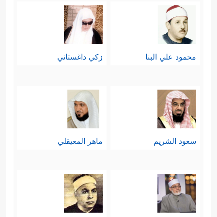
رابعًا: تنبِيهُ العقول إلى آيات الله المبثُوثة
في هذا الكون، لعلَّها تستَعلِي على
محمود علي البنا
زكي داغستاني
الواقع الصغير والمُتخلِّف الذي يُقدِّسُ
الحِجارةَ، ويخافُ منها، ويُقدِّمُ القرابِين
لها، رغم اعتِرافه بأنّ هذه الحجارة
﴿وَلَىِٕن
ليست هي التي خلَقَت هذا الكَون
سعود الشريم
ماهر المعيقلي
سَأَلۡتَهُم مَّنۡ خَلَقَ ٱلسَّمَـٰوَ ٰ⁠تِ وَٱلۡأَرۡضَ لَیَقُولُنَّ خَلَقَهُنَّ
ٱلۡعَزِیزُ ٱلۡعَلِیمُ
﴿٩﴾
ٱلَّذِی جَعَلَ لَكُمُ ٱلۡأَرۡضَ مَهۡدࣰا
وَجَعَلَ لَكُمۡ فِیهَا سُبُلࣰا لَّعَلَّكُمۡ تَهۡتَدُونَ
﴿١٠﴾
وَٱلَّذِی