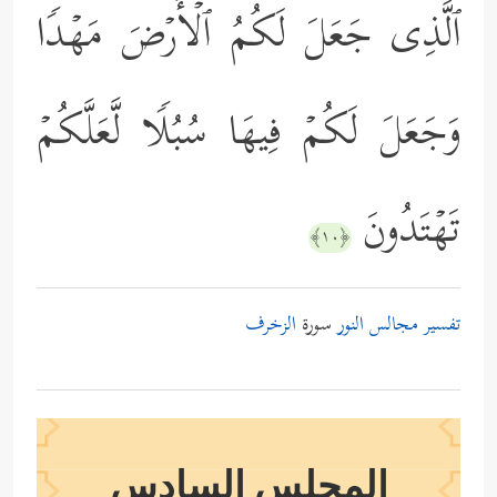
ٱلَّذِی جَعَلَ لَكُمُ ٱلۡأَرۡضَ مَهۡدࣰا
وَجَعَلَ لَكُمۡ فِیهَا سُبُلࣰا لَّعَلَّكُمۡ
تَهۡتَدُونَ
﴿١٠﴾
تفسير مجالس النور
سورة
الزخرف
المجلس السادس