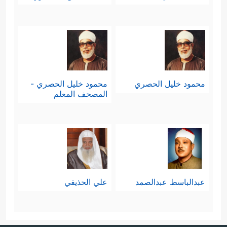
ٱلرَّحۡمَـٰنِ إِنَـٰثًاۚ أَشَهِدُواْ خَلۡقَهُمۡۚ سَتُكۡتَبُ شَهَـٰدَتُهُمۡ
وَیُسۡـَٔلُونَ﴾
.
فهم يُشرِكون مع الله آلهةً أخرى، ثم لم
يكتَفُوا بذلك، بل راحوا ينسبون إلى الله
محمود خليل الحصري
محمود خليل الحصري -
المصحف المعلم
البنات، زاعمين أنّ الملائكة إنّما هم بنات
الله، وهم في الوقت ذاته يكرَهون البنات
ويحتقرونهنَّ إلى الحدِّ الذي يبقى أحدهم
مُسودَّ الوجهِ حزينًا كئيبًا لو رزقه الله
عبدالباسط عبدالصمد
علي الحذيفي
ببنت، وهم بهذا قد ارتَكَبوا جريمتَين:
احتِقار المرأة من ناحيةٍ، ثم نِسبة هذا
المُحتَقر - بزعمهم - إلى الله!