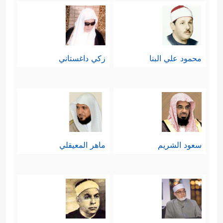
رابعًا: تنبِيهُ العقول إلى آيات الله المبثُوثة
في هذا الكون، لعلَّها تستَعلِي على
محمود علي البنا
زكي داغستاني
الواقع الصغير والمُتخلِّف الذي يُقدِّسُ
الحِجارةَ، ويخافُ منها، ويُقدِّمُ القرابِين
لها، رغم اعتِرافه بأنّ هذه الحجارة
﴿وَلَىِٕن
ليست هي التي خلَقَت هذا الكَون
سعود الشريم
ماهر المعيقلي
سَأَلۡتَهُم مَّنۡ خَلَقَ ٱلسَّمَـٰوَ ٰ⁠تِ وَٱلۡأَرۡضَ لَیَقُولُنَّ خَلَقَهُنَّ
ٱلۡعَزِیزُ ٱلۡعَلِیمُ
﴿٩﴾
ٱلَّذِی جَعَلَ لَكُمُ ٱلۡأَرۡضَ مَهۡدࣰا
وَجَعَلَ لَكُمۡ فِیهَا سُبُلࣰا لَّعَلَّكُمۡ تَهۡتَدُونَ
﴿١٠﴾
وَٱلَّذِی