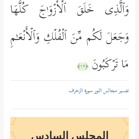
وَٱلَّذِی خَلَقَ ٱلۡأَزۡوَ ٰ⁠جَ كُلَّهَا
وَجَعَلَ لَكُم مِّنَ ٱلۡفُلۡكِ وَٱلۡأَنۡعَـٰمِ
مَا تَرۡكَبُونَ
﴿١٢﴾
تفسير مجالس النور
سورة
الزخرف
المجلس السادس