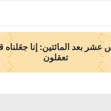
ر بعد المائتين: إنا جعَلناه قرآنً
تعقلون