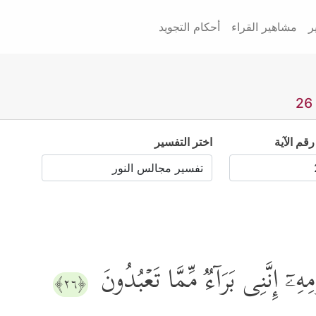
ر
مشاهير القراء
أحكام التجويد
رقم الآية
اختر التفسير
ۡمِهِۦۤ إِنَّنِی بَرَاۤءࣱ مِّمَّا تَعۡبُدُونَ
﴿٢٦﴾