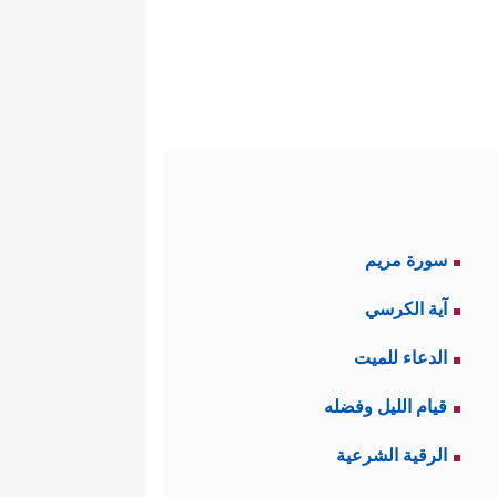
سالة الإلهيَّة إنّما هو التقليد
َا وَجَدۡنَاۤ ءَابَاۤءَنَا عَلَىٰۤ أُمَّةࣲ وَإِنَّا عَلَىٰۤ ءَاثَـٰرِهِم
 عَلَىٰۤ ءَاثَـٰرِهِم مُّقۡتَدُونَ
﴿٢٣﴾
۞ قَـٰلَ أَوَلَوۡ
سورة مريم
المترفون هم الذين يُبدون حرصًا
آية الكرسي
سبهم التي ورثوها في ظلِّ هذه
الدعاء للميت
قيام الليل وفضله
 الصغير والمُتخلِّف الذي يُقدِّسُ
الرقية الشرعية
﴿وَلَىِٕن سَأَلۡتَهُم
لتي خلَقَت هذا الكَون