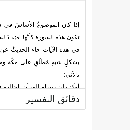
إذا كان الموضوعُ الأساسُ في
تكون هذه السورة كأنَّها امتِدادٌ 
في هذه الآيات جاء الحديثُ عن الق
بشكلٍ شبهِ مُطلَقٍ على مكّة وم
بالآتي:
أولًا: بيان رسالة القرآن الخالدة 
دقائق التفسير
قُرْءَٰنًا عَرَبِیࣰّا لَّعَلَّكُمۡ تَعۡقِلُونَ
﴿٣﴾
وَإِنَّهُۥ فِیۤ 
ثانيًا: بيان أنّ موقف المشركي
﴿أ
بأنبيائهم، واستَهزَؤُوا برسالاتهم