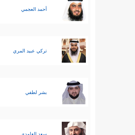
مَثَلُ ٱلۡأَوَّلِینَ﴾
﴿فَٱنتَقَمۡنَا مِنۡهُمۡۖ فَٱنظُرۡ كَیۡ
أحمد العجمي
تركي عبيد المري
بشر لطفي
سعد الغامدي