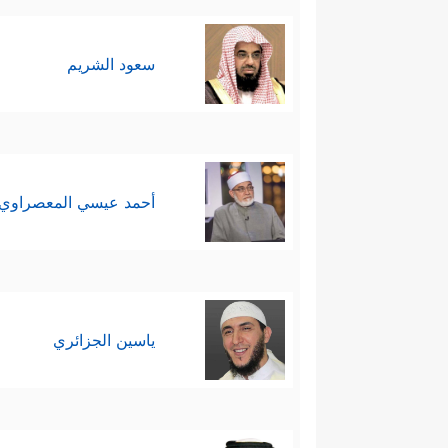
فهم يُشرِكون مع الله آلهةً أخرى،
بنات الله، وهم في الوقت ذاته يكرَه
سعود الشريم
الله ببنت، وهم بهذا قد ارتَكَبوا ج
سادسًا: تأكيدُ المُفاصَلَة التامَّ
هذا الافتراق لم ينشأ الآن، بل ه
أحمد عيسي المعصراوي
مِّمَّا تَعۡبُدُونَ
﴿٢٦﴾
إِلَّا ٱلَّذِی فَطَرَنِی فَإِنَّه
ٱلۡحَقُّ وَرَسُولࣱ مُّبِینࣱ
﴿٢٩﴾
وَلَمَّا جَاۤءَهُمُ ٱلۡحَ
والتذكير بقصة إبراهيم
عليه السل
ياسين الجزائري
الذي شطَّ بالمشركين بعيدًا عن الإ
سابعًا: التحذير من العاقبة الأل
،