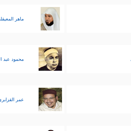
 ثم لم يكتَفُوا بذلك، بل راحوا ينسبون إلى الله البنا
ون البنات ويحتقرونهنَّ إلى الحدِّ الذي يبقى أحدهم مُس
ماهر المعيقل
ريمتَين: احتِقار المرأة من ناحيةٍ، ثم نِسبة هذا المُحتَق
ة بين طريق التوحيد وطريق الشرك، والتأكيد أيضًا للبُعد 
و عميقٌ عُمق الرسالات السماويَّة واختلاف الناس عليه
محمود عبد ا
ُۥ سَیَهۡدِینِ
﴿٢٧﴾
وَجَعَلَهَا كَلِمَةَۢ بَاقِیَةࣰ فِی عَقِبِهِۦ لَعَلَّهُمۡ یَرۡجِعُونَ
﴿٢٨﴾
قُّ قَالُواْ هَـٰذَا سِحۡرࣱ وَإِنَّا بِهِۦ كَـٰفِرُونَ﴾
.
ام
في هذا السياق إنّما جاء لتأكيد الهويَّة الإسلاميَّة
عمر القزابري
براهيميَّة السمحة التي لا زالوا يتشبَّثون ببعض شعائره
يمة التي تنتظر المشركين إن هم أصرُّوا على شِركهم و
.