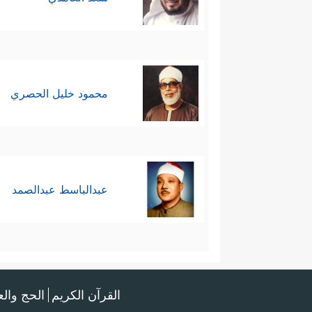
محمود خليل الحصري
عبدالباسط عبدالصمد
القرآن الكريم
الحج وال