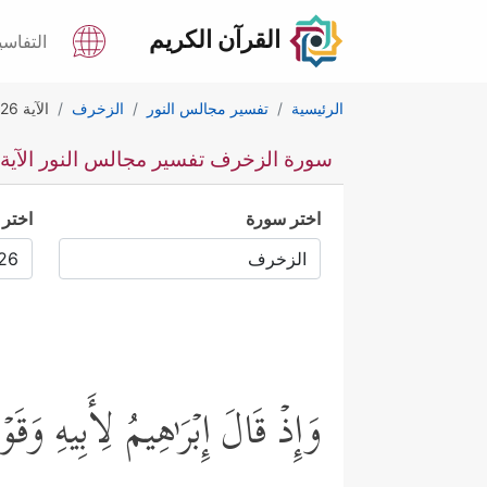
القرآن الكريم
التفاسي
الرئيسية
تفسير مجالس النور
الزخرف
الآية 26
سورة الزخرف تفسير مجالس النور الآية 26
اختر سورة
اختر 
وَإِذۡ قَالَ إِبۡرَ ٰ⁠هِیمُ لِأَبِیهِ وَقَو