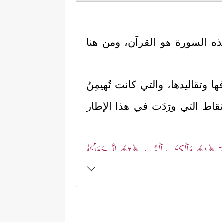
ذه السورة هو القرآن، ومن هنا
 وتقاليدها، والتي كانت تُهيمِنُ
قاط التي ورَدَت في هذا الإطار
ۤ
﴿١﴾
وَٱلۡكِتَـٰبِ ٱلۡمُبِینِ
﴿٢﴾
إِنَّا جَعَلۡنَـٰهُ
ي الأمم الغابِرة ممن كذَّبوا
لۡنَا مِن نَّبِیࣲّ فِی ٱلۡأَوَّلِینَ
﴿٦﴾
وَمَا یَأۡتِیهِم