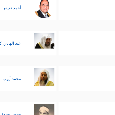
فَ كَانَ عَـٰقِبَةُ ٱلۡمُكَذِّبِینَ﴾
أحمد نعينع
عبد الهادي ك
محمد أيوب
محمد صديق 