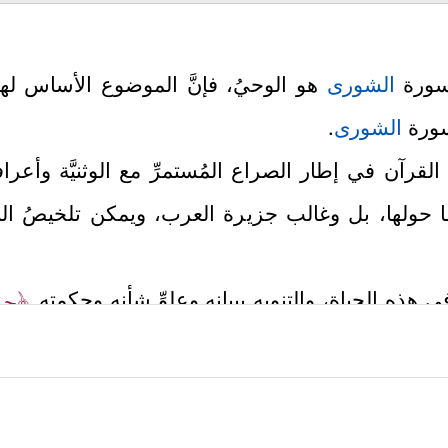
 سورة
الشورى
هو الوحيُ، فإنَّ الموضوع الأساس له
لسورة
الشورى
.
رآن في إطار الصراع المُستمرِّ مع الوثنيَّة وأعرافها
ا حولها، بل وغالب جزيرة العرب، ويمكن تلخيصُ الن
﴿حم
في هذه الحياة، والتنويه ببيانه وعلوِّ شأنه وحكمته
أُمِّ ٱلۡكِتَـٰبِ لَدَیۡنَا لَعَلِیٌّ حَكِیمٌ﴾
.
ن في مكّة لا يختلف عن موقف المشركين السابقين ف
َفَنَضۡرِبُ عَنكُمُ ٱلذِّكۡرَ صَفۡحًا أَن كُنتُمۡ قَوۡمࣰا مُّسۡرِفِینَ
﴿٥﴾
وَكَمۡ أَرۡسَ