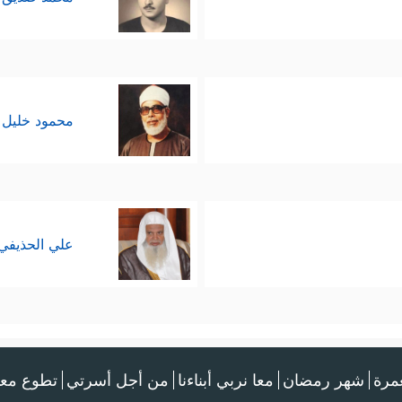
محمود خليل 
علي الحذيفي
عمرة
شهر رمضان
معا نربي أبناءنا
من أجل أسرتي
تطوع معن