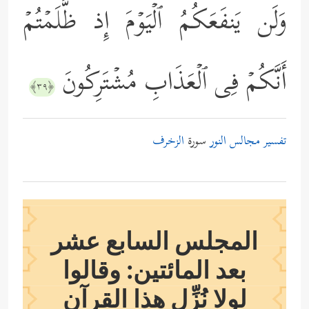
وَلَن یَنفَعَكُمُ ٱلۡیَوۡمَ إِذ ظَّلَمۡتُمۡ
أَنَّكُمۡ فِی ٱلۡعَذَابِ مُشۡتَرِكُونَ
﴿٣٩﴾
تفسير مجالس النور
سورة
الزخرف
المجلس السابع عشر
بعد المائتين: وقالوا
لولا نُزِّل هذا القرآن