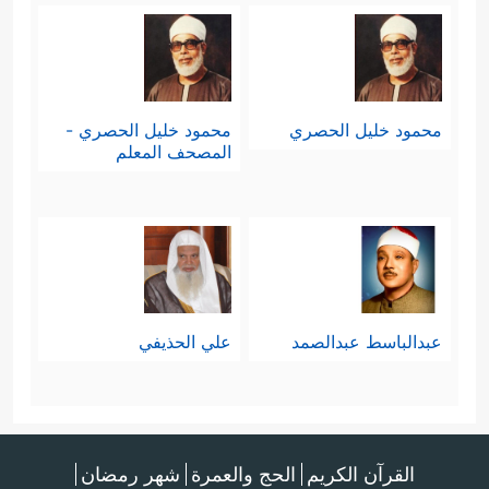
محمود خليل الحصري
محمود خليل الحصري -
المصحف المعلم
عبدالباسط عبدالصمد
علي الحذيفي
القرآن الكريم
الحج والعمرة
شهر رمضان