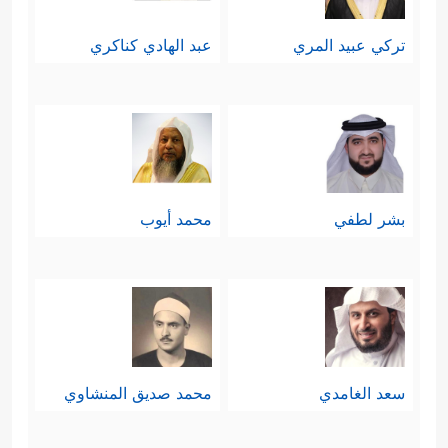
أيضًا - بالتمسُّك بهذا القرآن؛ فهو
تركي عبيد المري
عبد الهادي كناكري
الصراط المستقيم، وهو الذكر المبارك،
والرفعة والشرف لكلِّ مَن استنار بنوره،
واهتدى بِهُداه، وهو كذلك محلُّ التكليف
﴿فَٱسۡتَمۡسِكۡ
والاختبار، وتحمُّل المسؤوليَّة
بشر لطفي
محمد أيوب
بِٱلَّذِیۤ أُوحِیَ إِلَیۡكَۖ إِنَّكَ عَلَىٰ صِرَ ٰ⁠طࣲ مُّسۡتَقِیمࣲ
﴿٤٣﴾
وَإِنَّهُۥ لَذِكۡرࣱ لَّكَ وَلِقَوۡمِكَۖ وَسَوۡفَ تُسۡـَٔلُونَ﴾
.
سعد الغامدي
محمد صديق المنشاوي