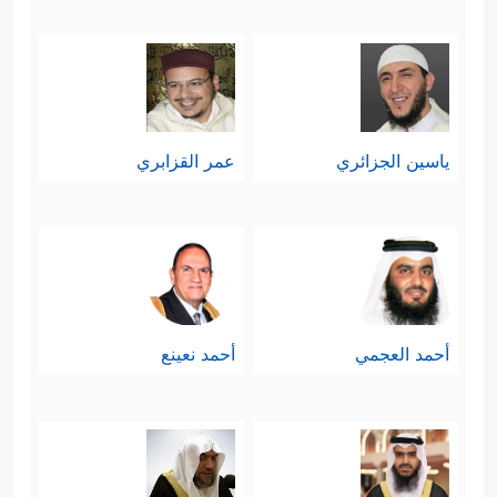
﴿أَفَأَنتَ تُسۡمِعُ ٱلصُّمَّ أَوۡ تَهۡدِی
هم يبصرون
ٱلۡعُمۡیَ وَمَن كَانَ فِی ضَلَـٰلࣲ مُّبِینࣲ﴾
.
خامسًا: يتوجَّه القرآن بخطابه إلى النبيِّ
ياسين الجزائري
عمر القزابري
الكريم
ﷺ
مؤكِّدًا قدرة الله على هؤلاء
المُعاندين، وأنّ مصيرهم العذاب
والهلاك، سواء كان ذلك في حياته
ﷺ
أو
بعد وفاته، فالأمر لله وحده من قبل ومن
أحمد العجمي
أحمد نعينع
﴿فَإِمَّا نَذۡهَبَنَّ بِكَ فَإِنَّا مِنۡهُم مُّنتَقِمُونَ
﴿٤١﴾
بعد
أَوۡ نُرِیَنَّكَ ٱلَّذِی وَعَدۡنَـٰهُمۡ فَإِنَّا عَلَیۡهِم مُّقۡتَدِرُونَ﴾
.
ثم يُوصِيه - والخطاب لأمَّته من بعده