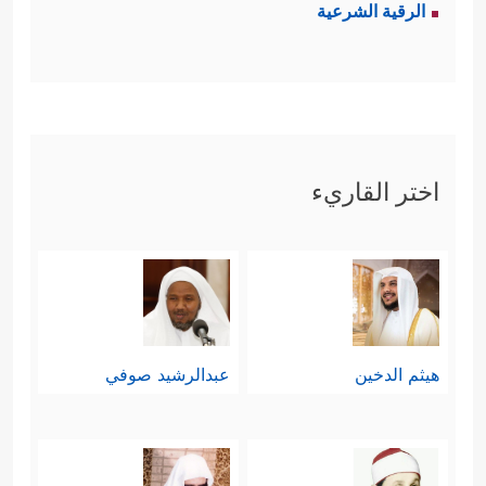
الرقية الشرعية
بسُقُفِ الفضة وأبوابِ الزُّخرُف، فكل
هذا متاعٌ زائِلٌ، لكن هذا يُخِلُّ بموازين
الأرض، ويُؤثِّرُ في حياة الناس ونظرَتهم
للحقِّ والباطل، وربما يكون فتنةً
اختر القاريء
لبعضهم، وسببًا في انحرافهم واضطراب
تصوُّراتهم وتصرُّفاتهم.
ثالثًا: يُحذِّرُ القرآن هؤلاء المشركين
المُكذِّبين بالقرآن والمُعرِضين عنه أنّهم
هيثم الدخين
عبدالرشيد صوفي
إنّما يتَّبعون خطوات الشيطان، وأنّهم
سيشتركون معه في مصيرٍ واحدٍ؛ حيث