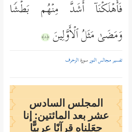
فَأَهۡلَكۡنَاۤ أَشَدَّ مِنۡهُم بَطۡشࣰا
وَمَضَىٰ مَثَلُ ٱلۡأَوَّلِینَ
﴿٨﴾
تفسير مجالس النور
سورة
الزخرف
المجلس السادس
عشر بعد المائتين: إنا
جعَلناه قرآنًا عربيًّا