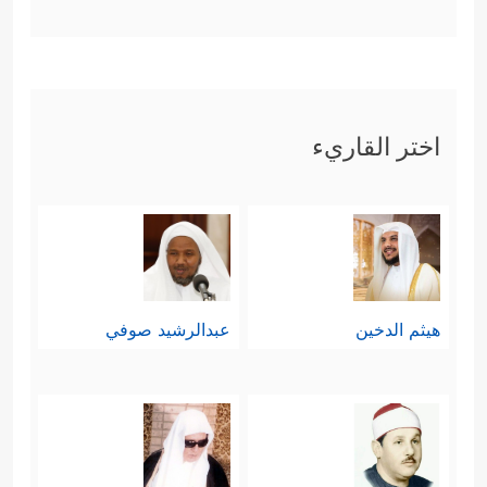
أُرۡسِلۡتُم بِهِۦ كَـٰفِرُونَ﴾
.
وقد تضمَّنَت هذه الآيات الإشارة إلى
سببٍ آخر من أسباب هذا العداء، ألا وهو
اختر القاريء
الترف؛ فالمترفون هم الذين يُبدون
حرصًا أكثر من غيرهم على الموروث؛
لأنّهم يخشون التغيير الذي يرَون فيه
تهديدًا لمكاسبهم التي ورثوها في ظلِّ
هيثم الدخين
عبدالرشيد صوفي
هذه
الأعراف
والتقاليد، والنظام
الاجتماعي القائم.
رابعًا: تنبِيهُ العقول إلى آيات الله المبثُوثة
في هذا الكون، لعلَّها تستَعلِي على