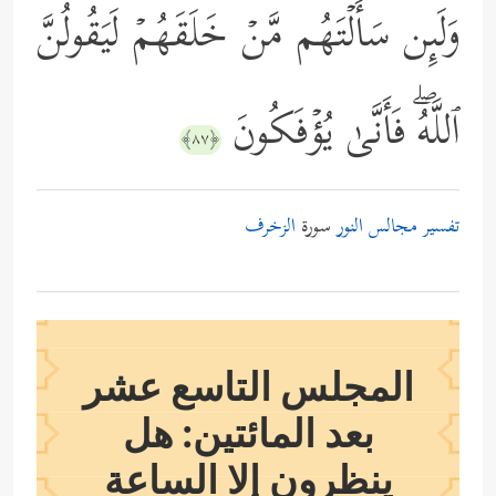
وَلَىِٕن سَأَلۡتَهُم مَّنۡ خَلَقَهُمۡ لَیَقُولُنَّ
ٱللَّهُۖ فَأَنَّىٰ یُؤۡفَكُونَ
﴿٨٧﴾
تفسير مجالس النور
سورة
الزخرف
المجلس التاسع عشر
بعد المائتين: هل
ينظرون إلا الساعة