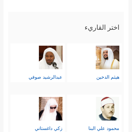
ثالثًا: أكَّدَ القرآن مبدأ العدل الإلهي؛
فهؤلاء المُجرِمون إنّما أَودَى بهم جُرمُهم
اختر القاريء
﴿وَمَا ظَلَمۡنَـٰهُمۡ وَلَـٰكِن كَانُواْ هُمُ
وظُلمُهم
ٱلظَّـٰلِمِینَ﴾
فقد كانت أعمالهم تُدوَّن
عليهم، حتى وهم يتناجَون في السرِّ،
﴿لَقَدۡ جِئۡنَـٰكُم بِٱلۡحَقِّ
ويمكُرُون في الخفاء
هيثم الدخين
عبدالرشيد صوفي
وَلَـٰكِنَّ أَكۡثَرَكُمۡ لِلۡحَقِّ كَـٰرِهُونَ
﴿٧٨﴾
أَمۡ أَبۡرَمُوۤاْ أَمۡرࣰا
فَإِنَّا مُبۡرِمُونَ
﴿٧٩﴾
أَمۡ یَحۡسَبُونَ أَنَّا لَا نَسۡمَعُ سِرَّهُمۡ
وَنَجۡوَىٰهُمۚ بَلَىٰ وَرُسُلُنَا لَدَیۡهِمۡ یَكۡتُبُونَ﴾
رابعًا: وقد كشَفَ القرآن جانِبًا من
محمود علي البنا
زكي داغستاني