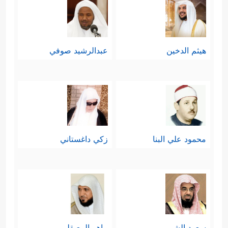
هيثم الدخين
عبدالرشيد صوفي
محمود علي البنا
زكي داغستاني
سعود الشريم
ماهر المعيقلي