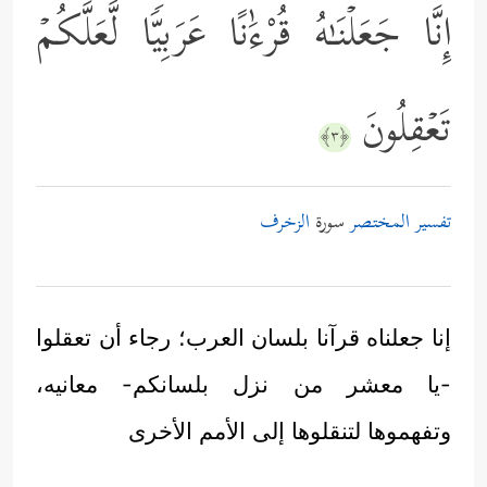
إِنَّا جَعَلۡنَـٰهُ قُرْءَٰنًا عَرَبِیࣰّا لَّعَلَّكُمۡ
تَعۡقِلُونَ
﴿٣﴾
تفسير المختصر
سورة
الزخرف
إنا جعلناه قرآنا بلسان العرب؛ رجاء أن تعقلوا
-يا معشر من نزل بلسانكم- معانيه،
وتفهموها لتنقلوها إلى الأمم الأخرى