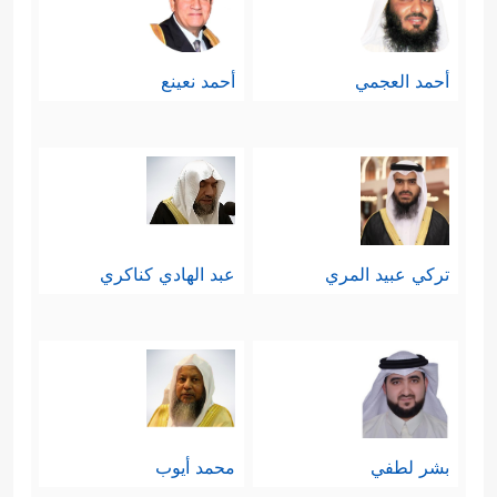
أحمد العجمي
أحمد نعينع
تركي عبيد المري
عبد الهادي كناكري
بشر لطفي
محمد أيوب