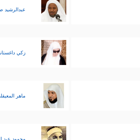
عبدالرشيد 
زكي داغستان
ماهر المعيقل
محمود عبد ا