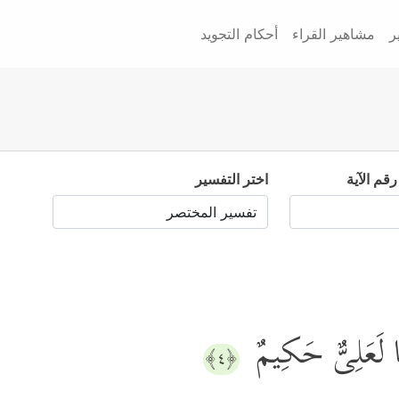
ر
مشاهير القراء
أحكام التجويد
رقم الآية
اختر التفسير
ۡنَا لَعَلِیٌّ حَكِیمٌ
﴿٤﴾