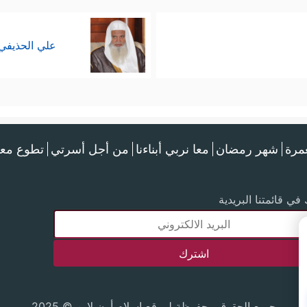
علي الحذيفي
عمرة
شهر رمضان
معا نربي أبناءنا
من أجل أسرتي
تطوع معن
في قائمتنا البريدية
جميع الحقوق محفوظة لموقع إسلام أون لاين © 2025