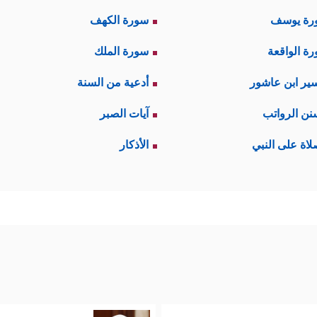
رة يوسف
سورة الكهف
ة الواقعة
سورة الملك
ير ابن عاشور
أدعية من السنة
نن الرواتب
آيات الصبر
لاة على النبي
الأذكار