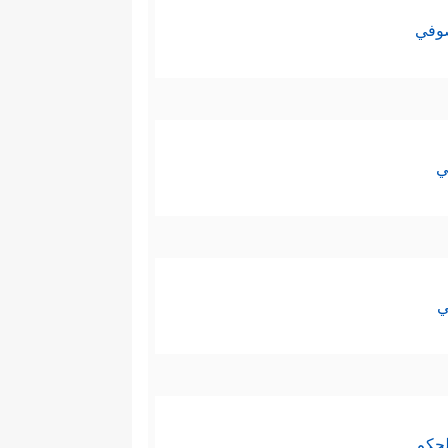
صوفي
ي
ي
لحكم