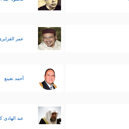
عمر القزابري
أحمد نعينع
عبد الهادي ك