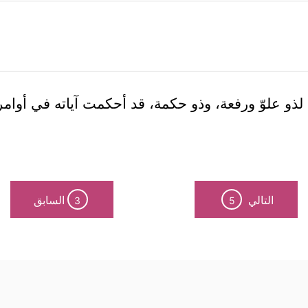
ذو علوّ ورفعة، وذو حكمة، قد أحكمت آياته في أوامر
التالي
السابق
3
5