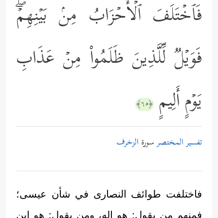
فَٱخۡتَلَفَ ٱلۡأَحۡزَابُ مِنۢ بَیۡنِهِمۡۖ
فَوَیۡلࣱ لِّلَّذِینَ ظَلَمُواْ مِنۡ عَذَابِ
یَوۡمٍ أَلِیمٍ
﴿٦٥﴾
تفسير المختصر
سورة
الزخرف
فاختلفت طوائف النصارى في شأن عيسى؛
فمنهم من يقول: هو إله، ومن يقول: هو ابن