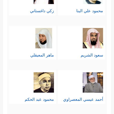
محمود علي البنا
زكي داغستاني
سعود الشريم
ماهر المعيقلي
أحمد عيسي المعصراوي
محمود عبد الحكم