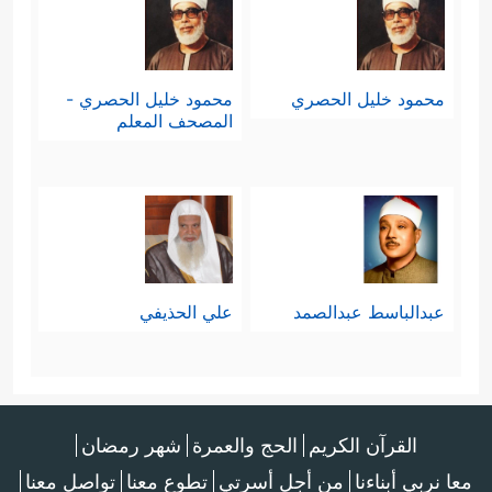
محمود خليل الحصري
محمود خليل الحصري -
المصحف المعلم
عبدالباسط عبدالصمد
علي الحذيفي
القرآن الكريم
الحج والعمرة
شهر رمضان
معا نربي أبناءنا
من أجل أسرتي
تطوع معنا
تواصل معنا