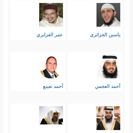
ياسين الجزائري
عمر القزابري
أحمد العجمي
أحمد نعينع