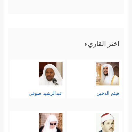
اختر القاريء
هيثم الدخين
عبدالرشيد صوفي