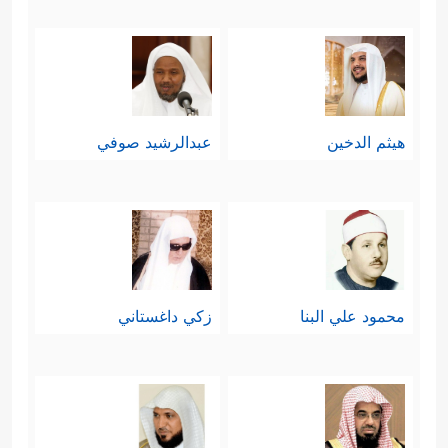
هيثم الدخين
عبدالرشيد صوفي
محمود علي البنا
زكي داغستاني