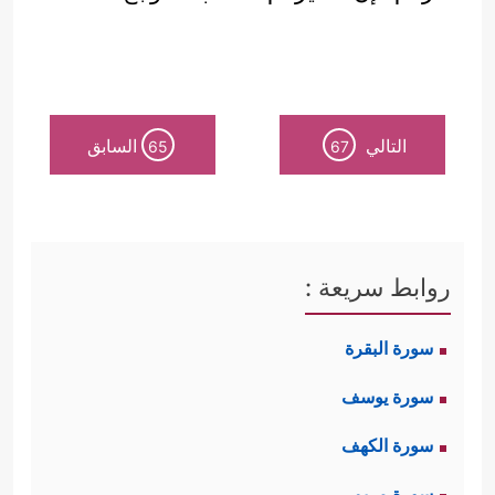
التالي
السابق
65
67
روابط سريعة :
سورة البقرة
سورة يوسف
سورة الكهف
سورة مريم