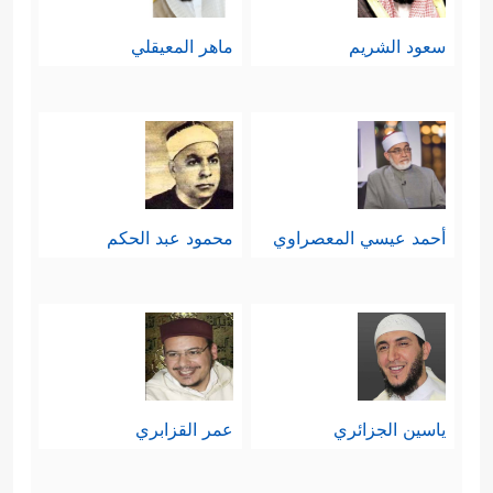
سعود الشريم
ماهر المعيقلي
أحمد عيسي المعصراوي
محمود عبد الحكم
ياسين الجزائري
عمر القزابري