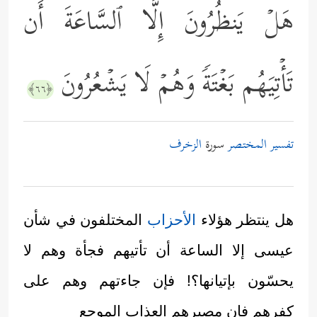
هَلۡ یَنظُرُونَ إِلَّا ٱلسَّاعَةَ أَن
تَأۡتِیَهُم بَغۡتَةࣰ وَهُمۡ لَا یَشۡعُرُونَ
﴿٦٦﴾
تفسير المختصر
سورة
الزخرف
هل ينتظر هؤلاء
الأحزاب
المختلفون في شأن
عيسى إلا الساعة أن تأتيهم فجأة وهم لا
يحسّون بإتيانها؟! فإن جاءتهم وهم على
كفرهم فإن مصيرهم العذاب الموجع