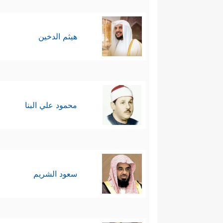
هيثم الدخين
محمود علي البنا
سعود الشريم