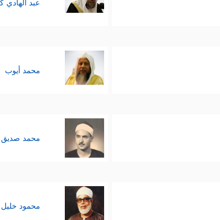
عبد الهادي ك
محمد أيوب
محمد صديق 
محمود خليل 