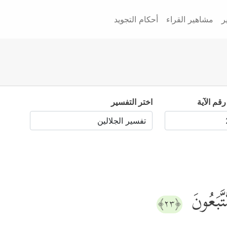
ر
مشاهير القراء
أحكام التجويد
رقم الآية
اختر التفسير
تَّبَعُونَ
﴿٢٣﴾