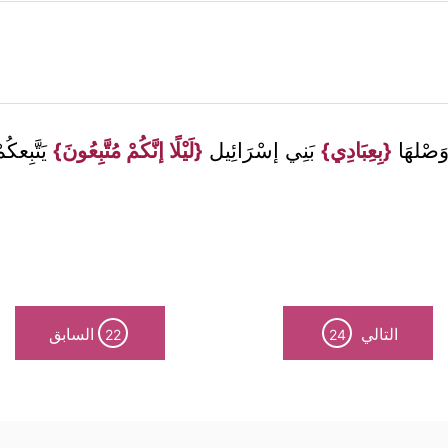
وَصْلهَا
{بِعِبَادِي}
بَنِي إسْرَائِيل
{لَيْلًا إنَّكُمْ مُتَّبِعُونَ}
يَتَّبِعك
التالي
السابق
22
24