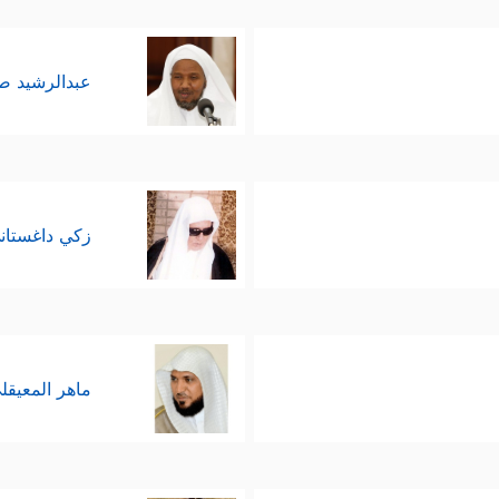
عبدالرشيد 
زكي داغستان
ماهر المعيقل