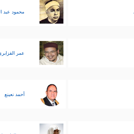
محمود عبد ا
عمر القزابري
أحمد نعينع