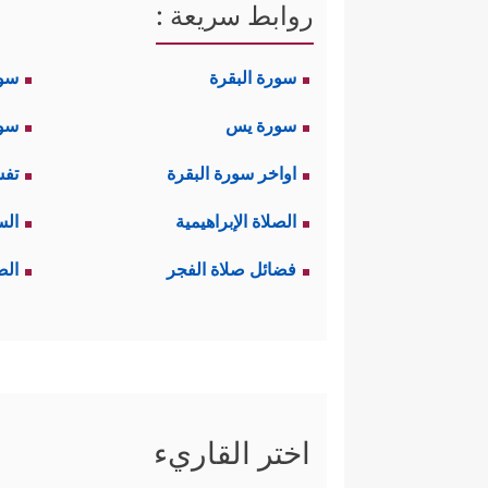
روابط سريعة :
سورة البقرة
سو
سورة يس
سور
اواخر سورة البقرة
تفس
الصلاة الإبراهيمية
الس
فضائل صلاة الفجر
الص
اختر القاريء