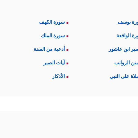
رة يوسف
سورة الكهف
ة الواقعة
سورة الملك
ير ابن عاشور
أدعية من السنة
نن الرواتب
آيات الصبر
لاة على النبي
الأذكار