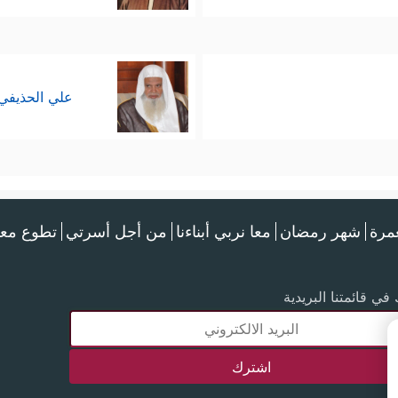
علي الحذيفي
عمرة
شهر رمضان
معا نربي أبناءنا
من أجل أسرتي
تطوع معن
في قائمتنا البريدية