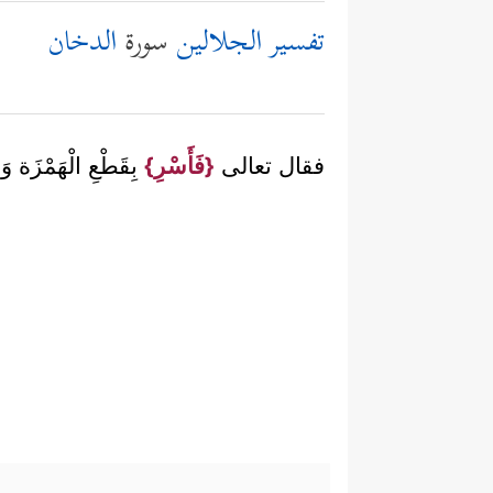
تفسير الجلالين
سورة
الدخان
فقال تعالى
{فَأَسْرِ}
بِقَطْعِ الْهَمْزَة وَ