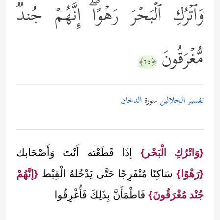
وَٱتۡرُكِ ٱلۡبَحۡرَ رَهۡوًاۖ إِنَّهُمۡ جُندࣱ
مُّغۡرَقُونَ
﴿٢٤﴾
تفسير الجلالين
سورة
الدخان
{وَاتْرُكِ الْبَحْر}
إذَا قَطَعْته أَنْتَ وَأَصْحَابك
{رَهْوًا}
سَاكِنًا مُنْفَرِجًا حَتَّى يَدْخُلهُ الْقِبْط
{إنَّهُمْ
جُنْد مُغْرَقُونَ}
فَاطْمَأَنَّ بِذَلِكَ فَأُغْرِقُوا