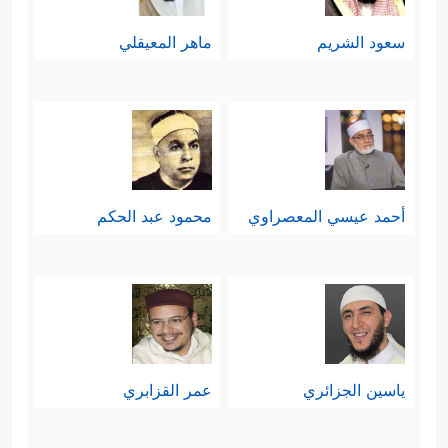
سعود الشريم
ماهر المعيقلي
أحمد عيسي المعصراوي
محمود عبد الحكم
ياسين الجزائري
عمر القزابري