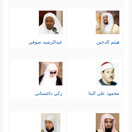
هيثم الدخين
عبدالرشيد صوفي
محمود علي البنا
زكي داغستاني