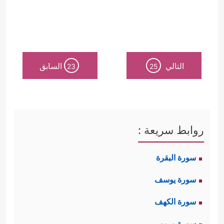
التالي
السابق
23
25
روابط سريعة :
سورة البقرة
سورة يوسف
سورة الكهف
سورة مريم