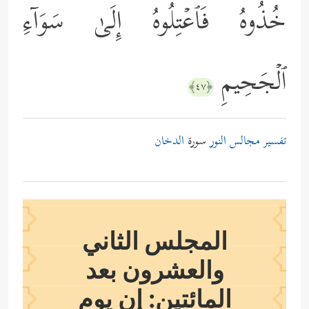
خُذُوهُ فَٱعۡتِلُوهُ إِلَىٰ سَوَاۤءِ
ٱلۡجَحِیمِ
﴿٤٧﴾
تفسير مجالس النور
سورة
الدخان
المجلس الثاني
والعشرون بعد
المائتين: إن يوم