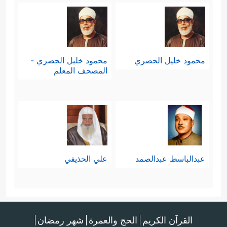
محمود خليل الحصري
محمود خليل الحصري -
المصحف المعلم
عبدالباسط عبدالصمد
علي الحذيفي
القرآن الكريم
الحج والعمرة
شهر رمضان