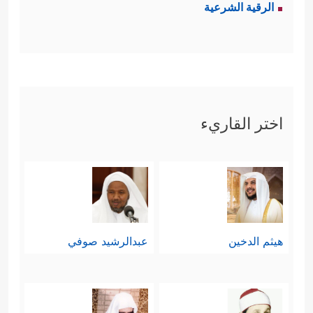
الرقية الشرعية
بما استهلَّت به، فعاد الحديث عن القرآن
﴿فَإِنَّمَا یَسَّرۡنَـٰهُ
ورسالته في هذه الحياة:
بِلِسَانِكَ لَعَلَّهُمۡ یَتَذَكَّرُونَ
﴿٥٨﴾
فَٱرۡتَقِبۡ إِنَّهُم
مُّرۡتَقِبُونَ﴾
.
اختر القاريء
هيثم الدخين
عبدالرشيد صوفي