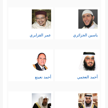
ياسين الجزائري
عمر القزابري
أحمد العجمي
أحمد نعينع