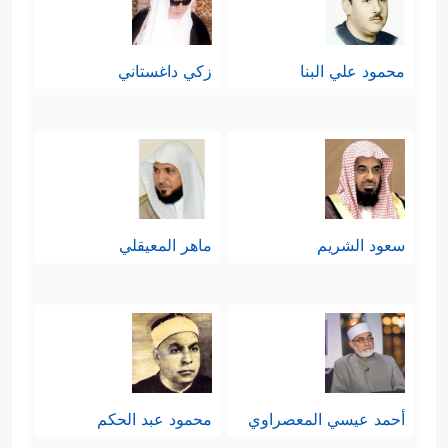
محمود علي البنا
زكي داغستاني
سعود الشريم
ماهر المعيقلي
أحمد عيسي المعصراوي
محمود عبد الحكم