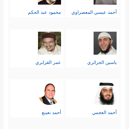
أحمد عيسي المعصراوي
محمود عبد الحكم
ياسين الجزائري
عمر القزابري
أحمد العجمي
أحمد نعينع