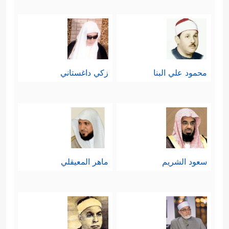
محمود علي البنا
زكي داغستاني
سعود الشريم
ماهر المعيقلي