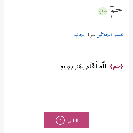
حمۤ
﴿١﴾
تفسير الجلالين
سورة
الجاثية
{حم}
اللَّه أَعْلَم بِمُرَادِهِ بِهِ
التالي
2