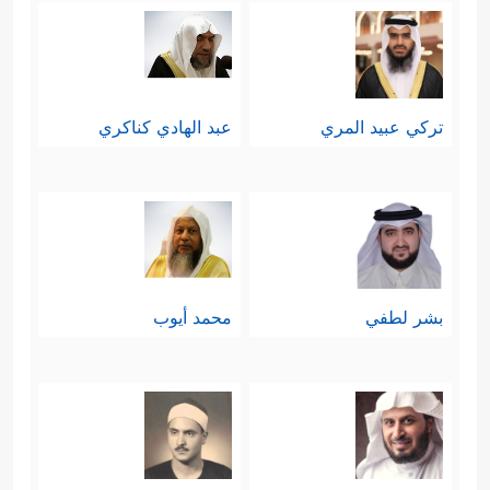
تركي عبيد المري
عبد الهادي كناكري
بشر لطفي
محمد أيوب