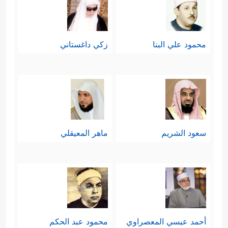
محمود علي البنا
زكي داغستاني
سعود الشريم
ماهر المعيقلي
أحمد عيسي المعصراوي
محمود عبد الحكم