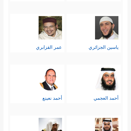
ياسين الجزائري
عمر القزابري
أحمد العجمي
أحمد نعينع