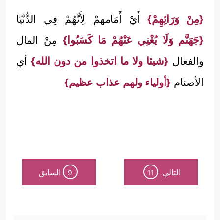
{مِنْ وَرَائِهِمْ}
أَيْ أَمَامهمْ لِأَنَّهُمْ فِي الدُّنْيَا
{جَهَنَّم وَلَا يُغْنِي عَنْهُمْ مَا كَسَبُوا}
مِنْ المال
والفعال
{شيئا ولا ما اتخذوا من دون الله}
أي
الأصنام
{أولياء ولهم عذاب عظيم}
التالي
السابق
9
11