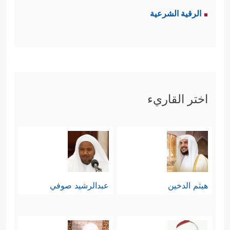
الرقية الشرعية
اختر القاريء
هيثم الدخين
عبدالرشيد صوفي