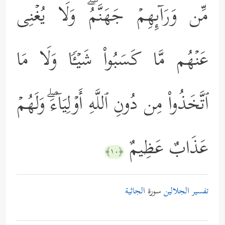
مِّن وَرَاۤىِٕهِمۡ جَهَنَّمُۖ وَلَا یُغۡنِی
عَنۡهُم مَّا كَسَبُواْ شَیۡـࣰٔا وَلَا مَا
ٱتَّخَذُواْ مِن دُونِ ٱللَّهِ أَوۡلِیَاۤءَۖ وَلَهُمۡ
عَذَابٌ عَظِیمٌ
﴿١٠﴾
تفسير الجلالين
سورة
الجاثية