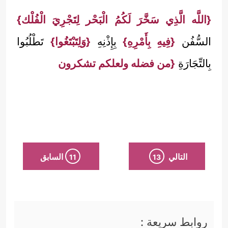
{اللَّه الَّذِي سَخَّرَ لَكُمُ الْبَحْر لِتَجْرِيَ الْفُلْك}
السُّفُن
{فِيهِ بِأَمْرِهِ}
بِإِذْنِهِ
{وَلِتَبْتَغُوا}
تَطْلُبُوا
بِالتِّجَارَةِ
{من فضله ولعلكم تشكرون
التالي
السابق
11
13
روابط سريعة :