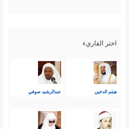
اختر القاريء
هيثم الدخين
عبدالرشيد صوفي