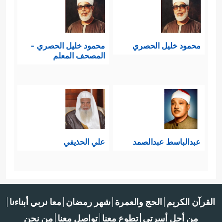
محمود خليل الحصري
محمود خليل الحصري -
المصحف المعلم
عبدالباسط عبدالصمد
علي الحذيفي
القرآن الكريم
الحج والعمرة
شهر رمضان
معا نربي أبناءنا
من أجل أسرتي
تطوع معنا
تواصل معنا
من نحن