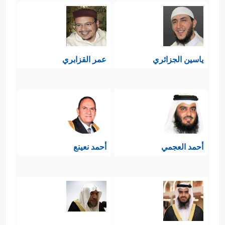
ياسين الجزائري
عمر القزابري
أحمد العجمي
أحمد نعينع