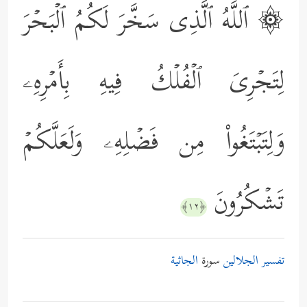
۞ ٱللَّهُ ٱلَّذِی سَخَّرَ لَكُمُ ٱلۡبَحۡرَ
لِتَجۡرِیَ ٱلۡفُلۡكُ فِیهِ بِأَمۡرِهِۦ
وَلِتَبۡتَغُواْ مِن فَضۡلِهِۦ وَلَعَلَّكُمۡ
تَشۡكُرُونَ
﴿١٢﴾
تفسير الجلالين
سورة
الجاثية