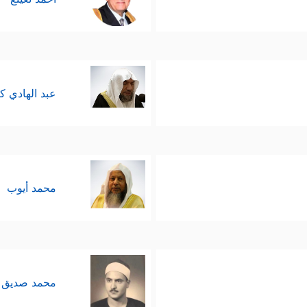
عبد الهادي ك
محمد أيوب
محمد صديق 