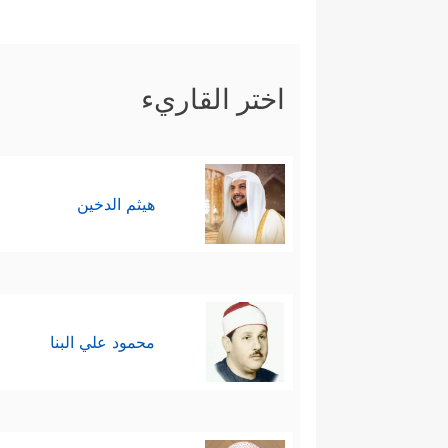
اختر القاريء
هيثم الدخين
محمود علي البنا