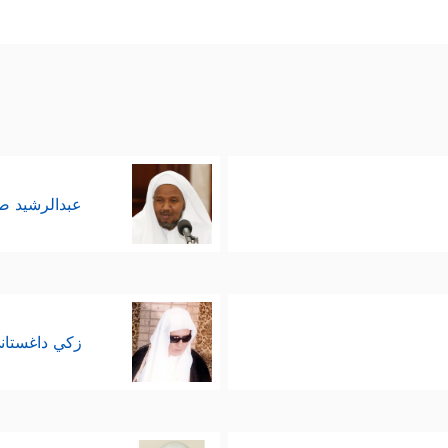
عبدالرشيد 
زكي داغستان