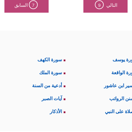
التالي
السابق
7
9
رة يوسف
سورة الكهف
ة الواقعة
سورة الملك
ير ابن عاشور
أدعية من السنة
نن الرواتب
آيات الصبر
لاة على النبي
الأذكار