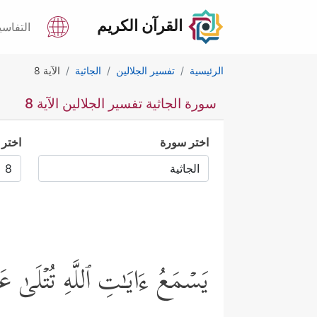
القرآن الكريم
التفاسي
الرئيسية
تفسير الجلالين
الجاثية
الآية 8
سورة الجاثية تفسير الجلالين الآية 8
اختر سورة
اختر 
یَسۡمَعُ ءَایَـٰتِ ٱللَّهِ تُتۡلَىٰ عَل