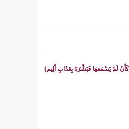
َأَنْ لَمْ يَسْمَعهَا فَبَشِّرْهُ بِعَذَابٍ أَلِيم}