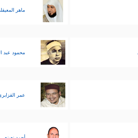
ماهر المعيقل
محمود عبد ا
عمر القزابري
أحمد نعينع