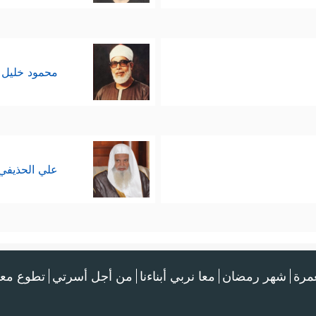
محمود خليل 
علي الحذيفي
عمرة
شهر رمضان
معا نربي أبناءنا
من أجل أسرتي
تطوع معن