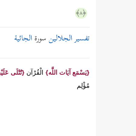
﴿٨﴾
تفسير الجلالين
سورة
الجاثية
{يَسْمَع آيَات اللَّه}
الْقُرْآن
{تُتْلَى عَلَيْه
مُؤْلِم