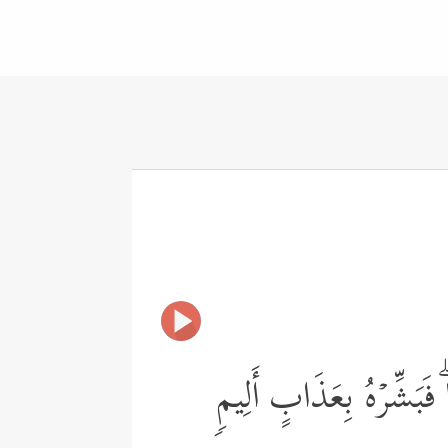
 فَبَشِّرۡهُ بِعَذَابٍ أَلِیمࣲ