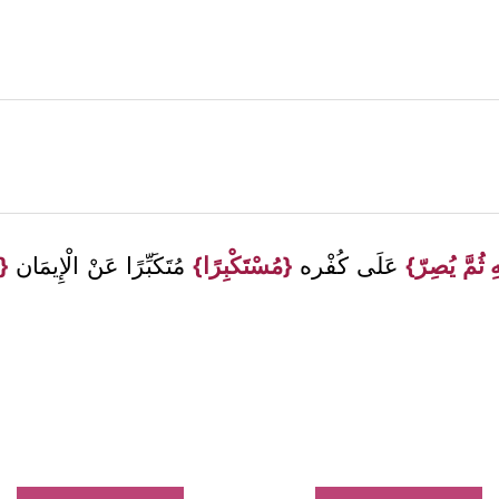
ِ ثُمَّ يُصِرّ}
عَلَى كُفْره
{مُسْتَكْبِرًا}
مُتَكَبِّرًا عَنْ الْإِيمَان
{ك