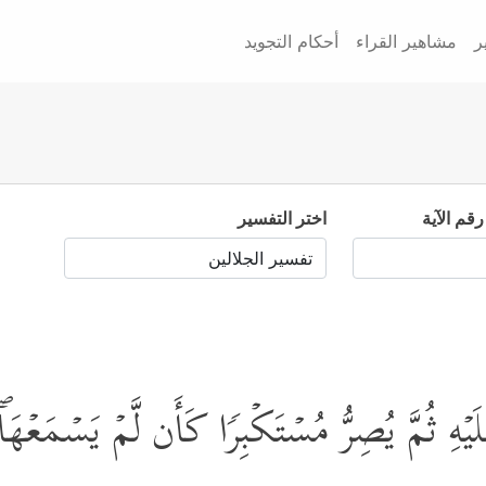
ر
مشاهير القراء
أحكام التجويد
رقم الآية
اختر التفسير
َیۡهِ ثُمَّ یُصِرُّ مُسۡتَكۡبِرࣰا كَأَن لَّمۡ یَسۡمَعۡهَاۖ