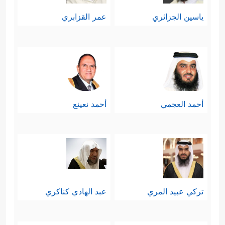
ياسين الجزائري
عمر القزابري
أحمد العجمي
أحمد نعينع
تركي عبيد المري
عبد الهادي كناكري