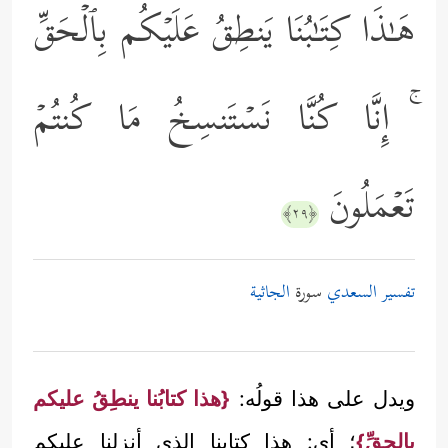
هَـٰذَا كِتَـٰبُنَا یَنطِقُ عَلَیۡكُم بِٱلۡحَقِّ
ۚ إِنَّا كُنَّا نَسۡتَنسِخُ مَا كُنتُمۡ
تَعۡمَلُونَ
﴿٢٩﴾
تفسير السعدي
سورة
الجاثية
ويدل على هذا قولُه:
{هذا كتابُنا ينطِقُ عليكم
بالحقِّ}
؛ أي: هذا كتابنا الذي أنزلنا عليكم