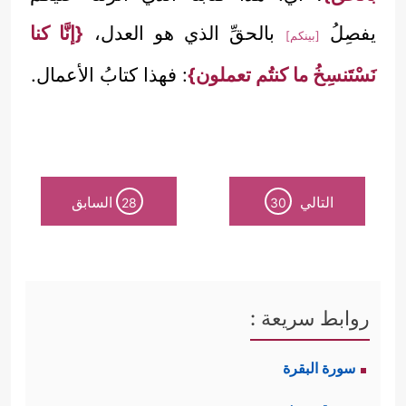
يفصِلُ
بالحقِّ الذي هو العدل،
{إنَّا كنا
[بينكم]
نَسْتَنسِخُ ما كنتُم تعملون}
: فهذا كتابُ الأعمال.
التالي
السابق
28
30
روابط سريعة :
سورة البقرة