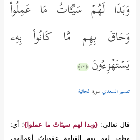
وَبَدَا لَهُمۡ سَیِّـَٔاتُ مَا عَمِلُواْ
وَحَاقَ بِهِم مَّا كَانُواْ بِهِۦ
یَسۡتَهۡزِءُونَ
﴿٣٣﴾
تفسير السعدي
سورة
الجاثية
قال تعالى:
{وبدا لهم سيئاتُ ما عملوا}
؛ أي:
وظهر لهم يوم القيامةِ عقوباتُ أعمالهم،