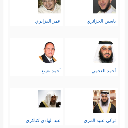
ياسين الجزائري
عمر القزابري
أحمد العجمي
أحمد نعينع
تركي عبيد المري
عبد الهادي كناكري