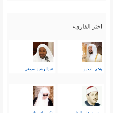
اختر القاريء
هيثم الدخين
عبدالرشيد صوفي
محمود علي البنا
زكي داغستاني