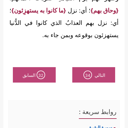
{وحاق بهم}
؛ أي: نزل
{ما كانوا به يستهزِئون}
؛
أي: نزل بهم العذابُ الذي كانوا في الدُّنيا
يستهزئون بوقوعه وبمن جاء به.
التالي
السابق
32
34
روابط سريعة :
سورة البقرة