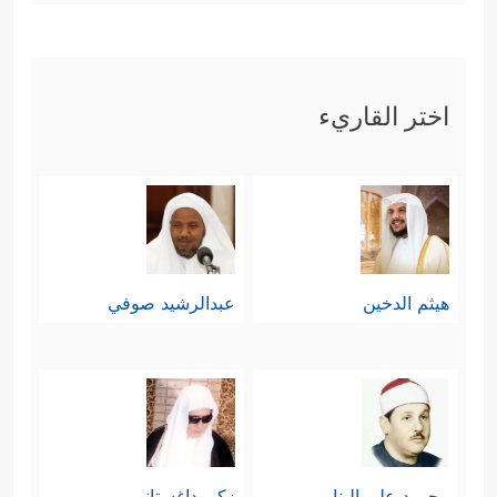
اختر القاريء
هيثم الدخين
عبدالرشيد صوفي
محمود علي البنا
زكي داغستاني