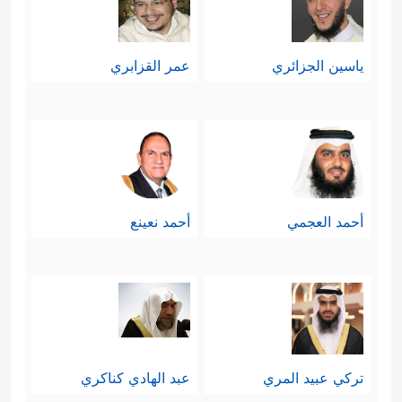
ياسين الجزائري
عمر القزابري
أحمد العجمي
أحمد نعينع
تركي عبيد المري
عبد الهادي كناكري