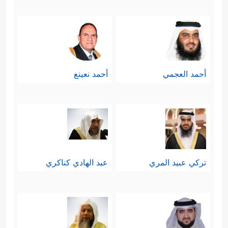
أحمد العجمي
أحمد نعينع
تركي عبيد المري
عبد الهادي كناكري