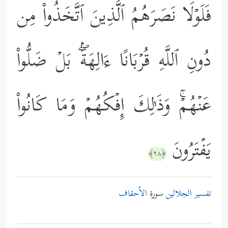
فَلَوۡلَا نَصَرَهُمُ ٱلَّذِینَ ٱتَّخَذُواْ مِن
دُونِ ٱللَّهِ قُرۡبَانًا ءَالِهَةَۢۖ بَلۡ ضَلُّواْ
عَنۡهُمۡۚ وَذَ ٰ⁠لِكَ إِفۡكُهُمۡ وَمَا كَانُواْ
یَفۡتَرُونَ
﴿٢٨﴾
تفسير الجلالين
سورة
الأحقاف