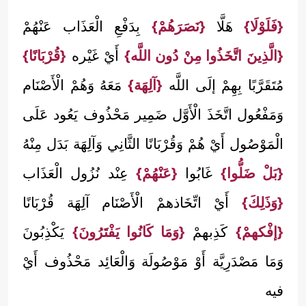
{فَلَوْلَا}
هَلَّا
{نَصَرَهُمْ}
بِدَفْعِ الْعَذَاب عَنْهُمْ
{الَّذِينَ اتَّخَذُوا مِنْ دُون اللَّه}
أَيْ غَيْره
{قُرْبَانًا}
مُتَقَرَّبًا بِهِمْ إلَى اللَّه
{آلِهَة}
مَعَهُ وَهُمْ الْأَصْنَام
وَمَفْعُول اتَّخَذَ الْأَوَّل ضَمِير مَحْذُوف يَعُود عَلَى
الْمَوْصُول أَيْ هُمْ وَقُرْبَانًا الثَّانِي وَآلِهَة بَدَل مِنْهُ
{بَلْ ضَلُّوا}
غَابُوا
{عَنْهُمْ}
عِنْد نُزُول الْعَذَاب
{وَذَلِكَ}
أَيْ اتِّخَاذهمْ الْأَصْنَام آلِهَة قُرْبَانًا
{إفْكهمْ}
كَذِبهمْ
{وَمَا كَانُوا يَفْتَرُونَ}
يَكْذِبُونَ
وَمَا مَصْدَرِيَّة أَوْ مَوْصُولَة وَالْعَائِد مَحْذُوف أَيْ
فيه