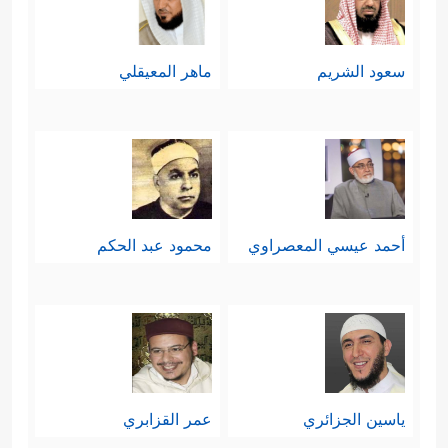
سعود الشريم
ماهر المعيقلي
أحمد عيسي المعصراوي
محمود عبد الحكم
ياسين الجزائري
عمر القزابري