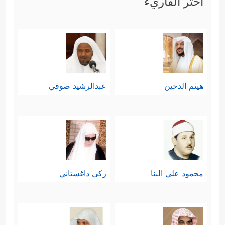
اختر القاريء
هيثم الدخين
عبدالرشيد صوفي
محمود علي البنا
زكي داغستاني