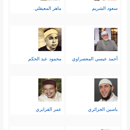
سعود الشريم
ماهر المعيقلي
أحمد عيسي المعصراوي
محمود عبد الحكم
ياسين الجزائري
عمر القزابري