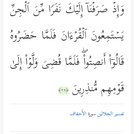
وَإِذۡ صَرَفۡنَاۤ إِلَیۡكَ نَفَرࣰا مِّنَ ٱلۡجِنِّ
یَسۡتَمِعُونَ ٱلۡقُرۡءَانَ فَلَمَّا حَضَرُوهُ
قَالُوۤاْ أَنصِتُواْۖ فَلَمَّا قُضِیَ وَلَّوۡاْ إِلَىٰ
قَوۡمِهِم مُّنذِرِینَ
﴿٢٩﴾
تفسير الجلالين
سورة
الأحقاف