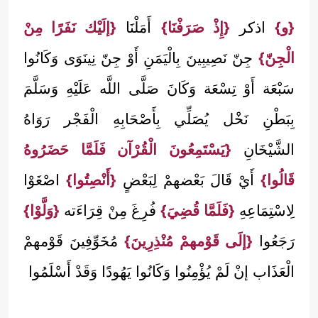
{و}
اذكر
{إِذْ صَرَفْنَا}
أَمَلْنَا
{إلَيْك نَفَرًا مِنْ
الْجِنّ}
جِنّ نَصِيبِينَ بِالْيَمَنِ أَوْ جِنّ نِينَوَى وَكَانُوا
سَبْعَة أَوْ تِسْعَة وَكَانَ صَلَّى اللَّه عَلَيْهِ وَسَلَّمَ
بِبَطْنِ نَخْل يُصَلِّي بِأَصْحَابِهِ الْفَجْر رَوَاهُ
الشَّيْخَانِ
{يَسْتَمِعُونَ الْقُرْآن فَلَمَّا حَضَرُوهُ
قَالُوا}
أَيْ قَالَ بَعْضهمْ لِبَعْضٍ
{أَنْصِتُوا}
اصْغَوْا
لِاسْتِمَاعِهِ
{فَلَمَّا قُضِيَ}
فُرِغَ مِنْ قِرَاءَته
{وَلَّوْا}
رَجَعُوا
{إلَى قَوْمهمْ مُنْذِرِينَ}
مُخَوِّفِينَ قَوْمهمْ
الْعَذَاب إنْ لَمْ يُؤْمِنُوا وَكَانُوا يَهُودًا وَقَدْ أَسْلَمُوا