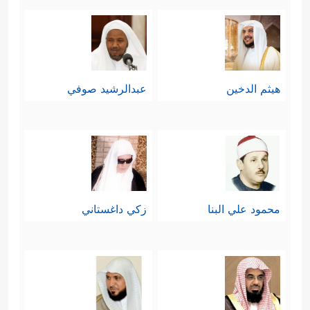
هيثم الدخين
عبدالرشيد صوفي
محمود علي البنا
زكي داغستاني