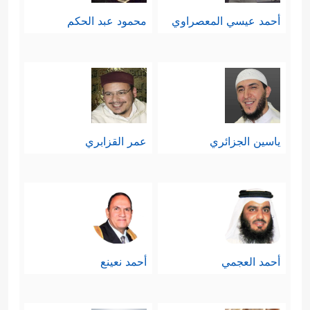
أحمد عيسي المعصراوي
محمود عبد الحكم
ياسين الجزائري
عمر القزابري
أحمد العجمي
أحمد نعينع