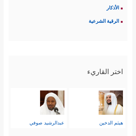
الأذكار
الرقية الشرعية
اختر القاريء
هيثم الدخين
عبدالرشيد صوفي