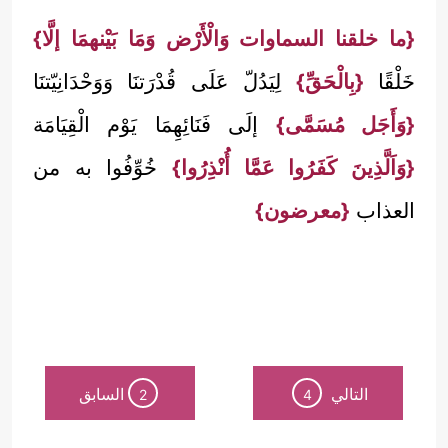
{ما خلقنا السماوات وَالْأَرْض وَمَا بَيْنهمَا إلَّا}
خَلْقًا
{بِالْحَقِّ}
لِيَدُلّ عَلَى قُدْرَتنَا وَوَحْدَانِيّتنَا
{وَأَجَل مُسَمَّى}
إلَى فَنَائِهِمَا يَوْم الْقِيَامَة
{وَاَلَّذِينَ كَفَرُوا عَمَّا أُنْذِرُوا}
خُوِّفُوا به من
العذاب
{معرضون}
التالي
السابق
2
4