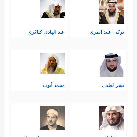
تركي عبيد المري
عبد الهادي كناكري
بشر لطفي
محمد أيوب