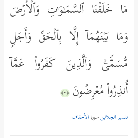
مَا خَلَقۡنَا ٱلسَّمَـٰوَ ٰ⁠تِ وَٱلۡأَرۡضَ
وَمَا بَیۡنَهُمَاۤ إِلَّا بِٱلۡحَقِّ وَأَجَلࣲ
مُّسَمࣰّىۚ وَٱلَّذِینَ كَفَرُواْ عَمَّاۤ
أُنذِرُواْ مُعۡرِضُونَ
﴿٣﴾
تفسير الجلالين
سورة
الأحقاف