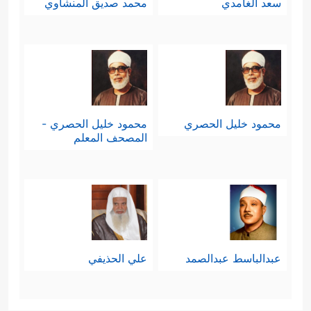
سعد الغامدي
محمد صديق المنشاوي
محمود خليل الحصري
محمود خليل الحصري -
المصحف المعلم
عبدالباسط عبدالصمد
علي الحذيفي