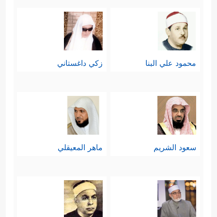
محمود علي البنا
زكي داغستاني
سعود الشريم
ماهر المعيقلي