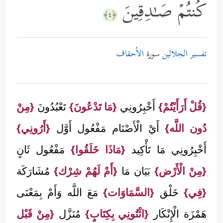
كُنتُمۡ صَـٰدِقِینَ
﴿٤﴾
تفسير الجلالين
سورة
الأحقاف
{قُلْ أَرَأَيْتُمْ}
أَخْبِرُونِي
{مَا تَدْعُونَ}
تَعْبُدُونَ
{مِنْ
دُون اللَّه}
أَيْ الْأَصْنَام مَفْعُول أَوَّل
{أَرُونِي}
أَخْبِرُونِي مَا تَأْكِيد
{مَاذَا خَلَقُوا}
مَفْعُول ثَانٍ
{مِنْ الْأَرْض}
بَيَان مَا
{أَمْ لَهُمْ شِرْك}
مُشَارَكَة
{فِي}
خَلْق
{السَّمَاوَات}
مَعَ اللَّه وَأَمْ بِمَعْنَى
هَمْزَة الْإِنْكَار
{ائْتُونِي بِكِتَابٍ}
مُنَزَّل
{مِنْ قَبْل