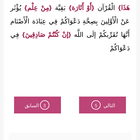
هَذَا}
الْقُرْآن
{أَوْ أَثَارَة}
بَقِيَّة
{مِنْ عِلْم}
يُؤْثَر
عَنْ الْأَوَّلِينَ بِصِحَّةِ دَعْوَاكُمْ فِي عِبَادَة الْأَصْنَام
أَنَّهَا تُقَرِّبكُمْ إلَى اللَّه
{إنْ كُنْتُمْ صَادِقِينَ}
فِي
دَعْوَاكُمْ
التالي
السابق
3
5