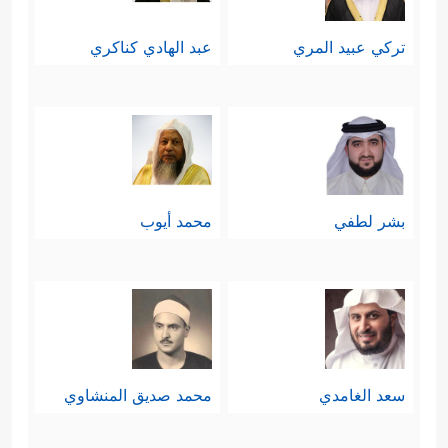
تركي عبيد المري
عبد الهادي كناكري
بشر لطفي
محمد أيوب
سعد الغامدي
محمد صديق المنشاوي