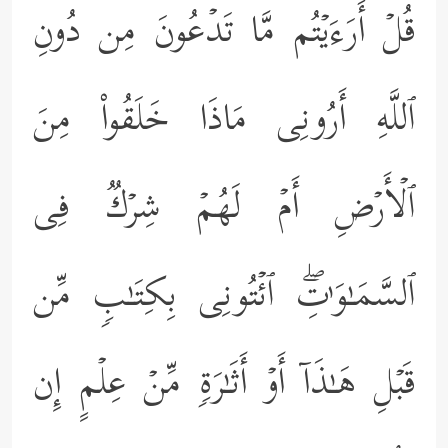
قُلۡ أَرَءَیۡتُم مَّا تَدۡعُونَ مِن دُونِ
ٱللَّهِ أَرُونِی مَاذَا خَلَقُواْ مِنَ
ٱلۡأَرۡضِ أَمۡ لَهُمۡ شِرۡكࣱ فِی
ٱلسَّمَـٰوَ ٰ⁠تِۖ ٱئۡتُونِی بِكِتَـٰبࣲ مِّن
قَبۡلِ هَـٰذَاۤ أَوۡ أَثَـٰرَةࣲ مِّنۡ عِلۡمٍ إِن