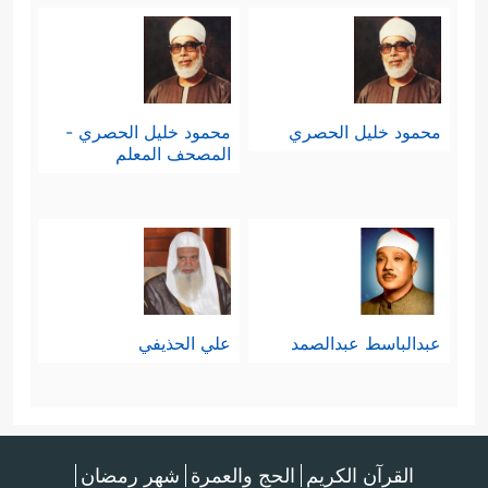
محمود خليل الحصري
محمود خليل الحصري -
المصحف المعلم
عبدالباسط عبدالصمد
علي الحذيفي
القرآن الكريم
الحج والعمرة
شهر رمضان