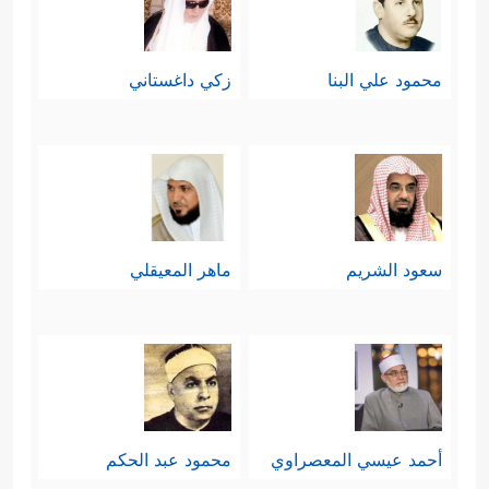
محمود علي البنا
زكي داغستاني
سعود الشريم
ماهر المعيقلي
أحمد عيسي المعصراوي
محمود عبد الحكم