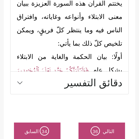
يختتم القرآن هذه السورة العزيزة ببيان
معنى الابتلاء وأنواعه وغاياته، وافتراق
الناس فيه وما ينتظر كلّ فريقٍ، ويمكن
تلخيص كلّ ذلك بما يأتي:
أولًا: بيان الحكمة والغاية من الابتلاء
﴿وَلَنَبۡلُوَنَّكُمۡ حَتَّىٰ نَعۡلَمَ ٱلۡمُجَـٰهِدِینَ
بشكلٍ عام
دقائق التفسير
مِنكُمۡ وَٱلصَّـٰبِرِینَ وَنَبۡلُوَاْ أَخۡبَارَكُمۡ﴾
فالتمايز بين
الناس لا يكون من دون اختبارٍ، هذه سُنَّةٌ
من سُنن الله في هذه الحياة لا تتخلَّف.
ثانيًا: بيانُ الحكمة من الابتِلاء في مجال
التالي
السابق
34
36