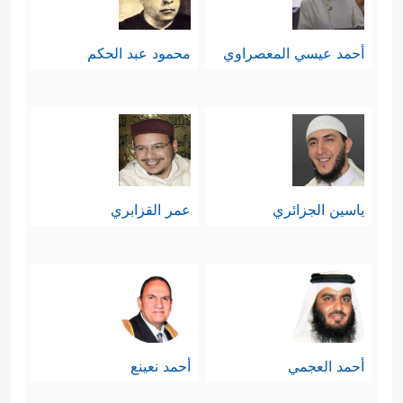
بهم هذه الأمَّة.
أحمد عيسي المعصراوي
محمود عبد الحكم
خامسًا: في مُقابِل هذه التوجيهات
المُفصَّلَة للذين آمنوا، يأتي بيان حال
الكافرين والمنافقين، أولئك الذين شاقُّوا
اللهَ ورسولَه، ووقَفُوا الموقفَ المُعادِي
﴿إِنَّ ٱلَّذِینَ كَفَرُواْ
لهذا الدين بالسِّرِّ أو بالعَلَن
ياسين الجزائري
عمر القزابري
وَصَدُّواْ عَن سَبِیلِ ٱللَّهِ وَشَاۤقُّواْ ٱلرَّسُولَ مِنۢ بَعۡدِ مَا تَبَیَّنَ
لَهُمُ ٱلۡهُدَىٰ لَن یَضُرُّواْ ٱللَّهَ شَیۡـࣰٔا وَسَیُحۡبِطُ أَعۡمَـٰلَهُمۡ﴾
،
﴿إِنَّ ٱلَّذِینَ كَفَرُواْ وَصَدُّواْ عَن سَبِیلِ ٱللَّهِ ثُمَّ مَاتُواْ وَهُمۡ
أحمد العجمي
أحمد نعينع
كُفَّارࣱ فَلَن یَغۡفِرَ ٱللَّهُ لَهُمۡ﴾
.