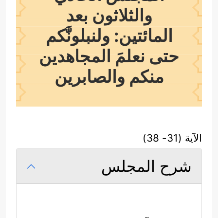
والثلاثون بعد
المائتين: ولنبلونَّكم
حتى نعلمَ المجاهدين
منكم والصابرين
الآية (31- 38)
شرح المجلس