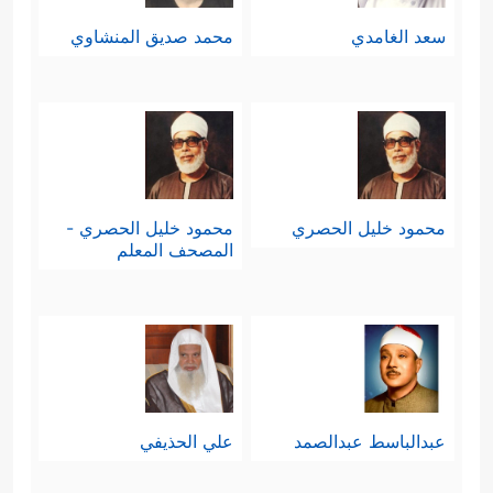
سعد الغامدي
محمد صديق المنشاوي
محمود خليل الحصري
محمود خليل الحصري -
المصحف المعلم
عبدالباسط عبدالصمد
علي الحذيفي