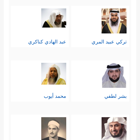
ويلحظ هنا تأكيد القرآن ربط الكفر بالله
بجريمة الصدِّ عن سبيل الله، في إشارةٍ
أنّ المواجهة إنّما تكون مع هؤلاء فقط،
تركي عبيد المري
عبد الهادي كناكري
أمَّا الآخرون الذين لا يصُدُّون عن سبيل
الله، فمسلَكُنا معهم مسلَك الدعوة
والحوار، والعمل بالمشتركات الحياتيَّة؛
كالصناعة، والزراعة، والتجارة، والمصالِح
بشر لطفي
محمد أيوب
العامة.