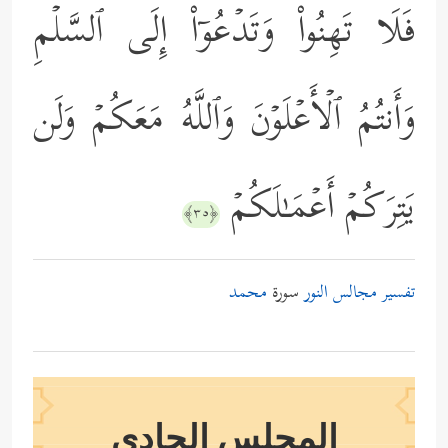
فَلَا تَهِنُواْ وَتَدۡعُوۤاْ إِلَى ٱلسَّلۡمِ
وَأَنتُمُ ٱلۡأَعۡلَوۡنَ وَٱللَّهُ مَعَكُمۡ وَلَن
یَتِرَكُمۡ أَعۡمَـٰلَكُمۡ
﴿٣٥﴾
تفسير مجالس النور
سورة
محمد
المجلس الحادي