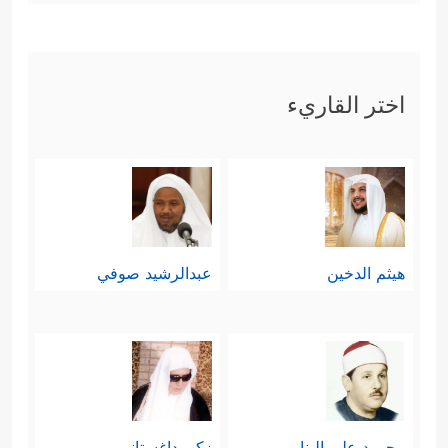
اختر القاريء
هيثم الدخين
عبدالرشيد صوفي
محمود علي البنا
زكي داغستاني