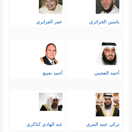
ياسين الجزائري
عمر القزابري
أحمد العجمي
أحمد نعينع
تركي عبيد المري
عبد الهادي كناكري