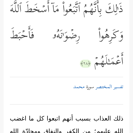
ذَ ٰ⁠لِكَ بِأَنَّهُمُ ٱتَّبَعُواْ مَاۤ أَسۡخَطَ ٱللَّهَ
وَكَرِهُواْ رِضۡوَ ٰ⁠نَهُۥ فَأَحۡبَطَ
أَعۡمَـٰلَهُمۡ
﴿٢٨﴾
تفسير المختصر
سورة
محمد
ذلك العذاب بسبب أنهم اتبعوا كل ما اغضب
الله عليهم؛ من الكفر والنفاق ومحادّة الله