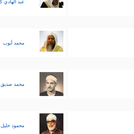
عبد الهادي ك
محمد أيوب
محمد صديق 
محمود خليل 