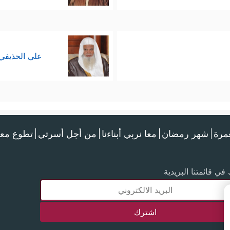
علي الحذيفي
عمرة
شهر رمضان
معا نربي أبناءنا
من أجل أسرتي
تطوع معن
في قائمتنا البريدية