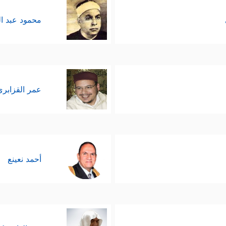
محمود عبد ا
عمر القزابري
أحمد نعينع