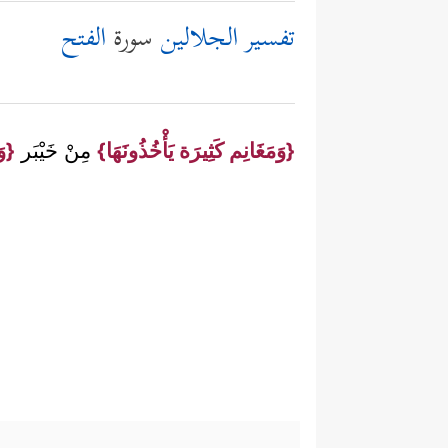
تفسير الجلالين
سورة
الفتح
{وَمَغَانِم كَثِيرَة يَأْخُذُونَهَا}
مِنْ خَيْبَر
{وَ