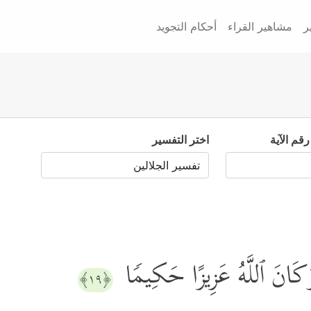
ر
مشاهير القراء
أحكام التجويد
رقم الآية
اختر التفسير
 وَكَانَ ٱللَّهُ عَزِیزًا حَكِیمࣰا
﴿١٩﴾