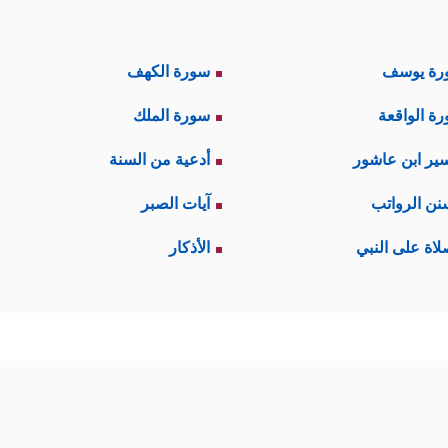
رة يوسف
سورة الكهف
ة الواقعة
سورة الملك
ير ابن عاشور
أدعية من السنة
نن الرواتب
آيات الصبر
لاة على النبي
الأذكار