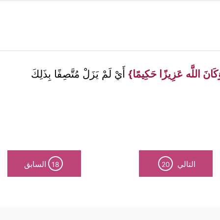
كَانَ اللَّه عَزِيزًا حَكِيمًا}
أَيْ لَمْ يَزَلْ مُتَّصِفًا بِذَلِكَ
التالي
السابق
18
20