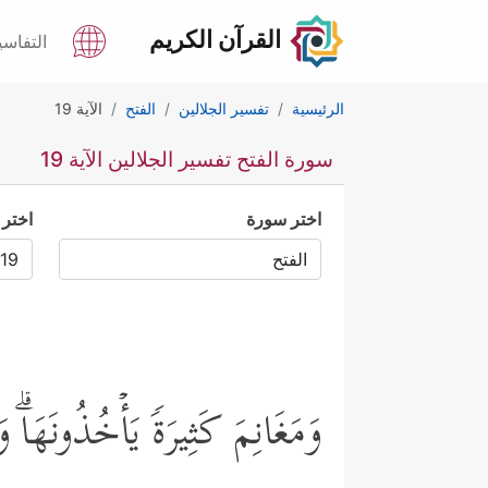
القرآن الكريم
التفاسي
الرئيسية
تفسير الجلالين
الفتح
الآية 19
سورة الفتح تفسير الجلالين الآية 19
اختر سورة
اختر 
وَمَغَانِمَ كَثِیرَةࣰ یَأۡخُذُونَهَاۗ