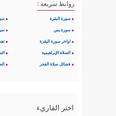
روابط سريعة :
سورة البقرة
سو
سورة يس
سور
اواخر سورة البقرة
تفس
الصلاة الإبراهيمية
الس
فضائل صلاة الفجر
الص
اختر القاريء