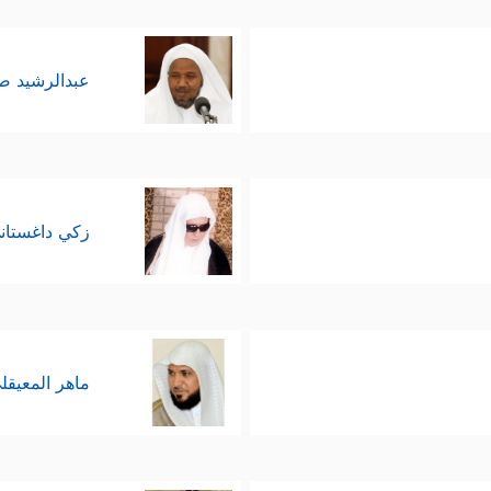
عبدالرشيد 
زكي داغستان
ماهر المعيقل