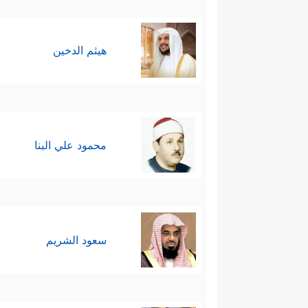
هيثم الدخين
محمود علي البنا
سعود الشريم