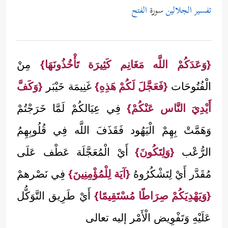
تفسير الجلالين
سورة
الفتح
{وَعَدَكُمْ اللَّه مَغَانِم كَثِيرَة تَأْخُذُونَهَا}
مِنْ
الْفُتُوحَات
{فَعَجَّلَ لَكُمْ هَذِهِ}
غَنِيمَة خَيْبَر
{وَكَفَّ
أَيْدِيَ النَّاس عَنْكُمْ}
فِي عِيَالكُمْ لَمَّا خَرَجْتُمْ
وَهَمَّتْ بِهِمْ الْيَهُود فَقَذَفَ اللَّه فِي قُلُوبِهِمُ
الرُّعْب
{وَلِتَكُونَ}
أَيْ الْمُعَجَّلَة عَطْف عَلَى
مُقَدَّر أَيْ لِتَشْكُرُوهُ
{آيَة لِلْمُؤْمِنِينَ}
فِي نَصْرهمْ
{وَيَهْدِيَكُمْ صِرَاطًا مُسْتَقِيمًا}
أَيْ طَرِيق التَّوَكُّل
عَلَيْهِ وَتَفْوِيض الْأَمْر إليه تعالى