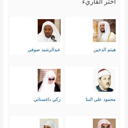
اختر القاريء
هيثم الدخين
عبدالرشيد صوفي
محمود علي البنا
زكي داغستاني