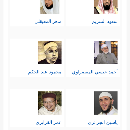
سعود الشريم
ماهر المعيقلي
أحمد عيسي المعصراوي
محمود عبد الحكم
ياسين الجزائري
عمر القزابري