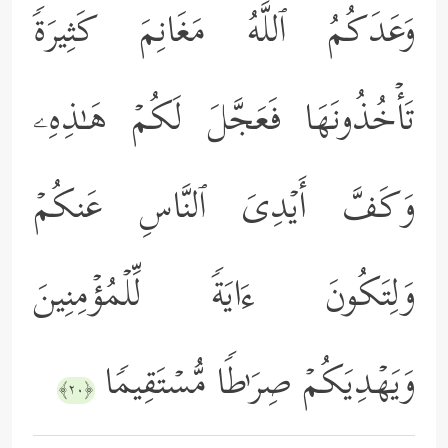
وَعَدَكُمُ ٱللَّهُ مَغَانِمَ كَثِیرَةࣰ
تَأۡخُذُونَهَا فَعَجَّلَ لَكُمۡ هَـٰذِهِۦ
وَكَفَّ أَیۡدِیَ ٱلنَّاسِ عَنكُمۡ
وَلِتَكُونَ ءَایَةࣰ لِّلۡمُؤۡمِنِینَ
وَیَهۡدِیَكُمۡ صِرَ ٰ⁠طࣰا مُّسۡتَقِیمࣰا
﴿٢٠﴾