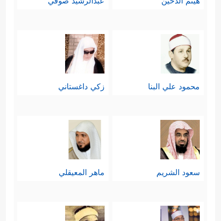
هيثم الدخين
عبدالرشيد صوفي
محمود علي البنا
زكي داغستاني
سعود الشريم
ماهر المعيقلي