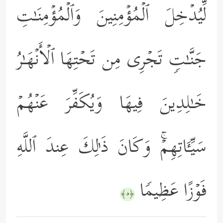
لِّیُدۡخِلَ ٱلۡمُؤۡمِنِینَ وَٱلۡمُؤۡمِنَـٰتِ
جَنَّـٰتࣲ تَجۡرِی مِن تَحۡتِهَا ٱلۡأَنۡهَـٰرُ
خَـٰلِدِینَ فِیهَا وَیُكَفِّرَ عَنۡهُمۡ
سَیِّـَٔاتِهِمۡۚ وَكَانَ ذَ ٰ⁠لِكَ عِندَ ٱللَّهِ
فَوۡزًا عَظِیمࣰا
﴿٥﴾