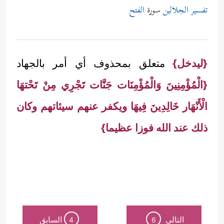
تفسير الجلالين
سورة
الفتح
{ليدخل}
متعلق بمحذوف أي أمر بالجهاد
{الْمُؤْمِنِينَ وَالْمُؤْمِنَات جَنَّات تَجْرِي مِنْ تَحْتهَا
الْأَنْهَار خَالِدِينَ فِيهَا ويكفر عنهم سيئاتهم وكان
ذلك عند الله فوزا عظيما}
التالي
السابق
4
6