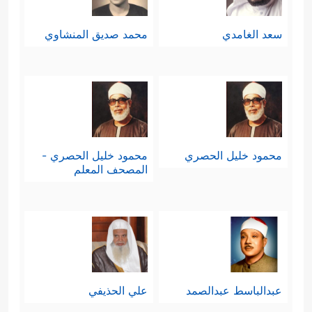
سعد الغامدي
محمد صديق المنشاوي
محمود خليل الحصري
محمود خليل الحصري -
المصحف المعلم
عبدالباسط عبدالصمد
علي الحذيفي