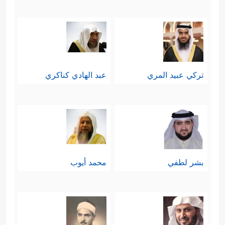
تركي عبيد المري
عبد الهادي كناكري
بشر لطفي
محمد أيوب