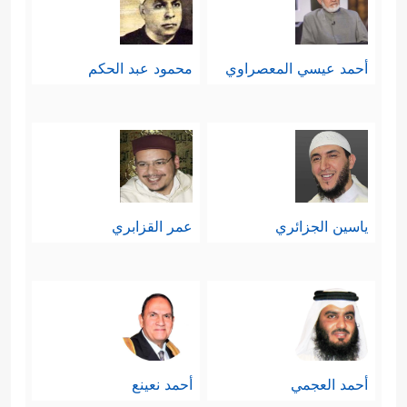
أحمد عيسي المعصراوي
محمود عبد الحكم
ياسين الجزائري
عمر القزابري
أحمد العجمي
أحمد نعينع