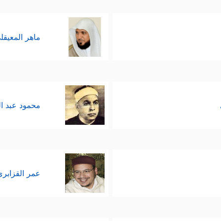
ماهر المعيقل
محمود عبد ا
عمر القزابري