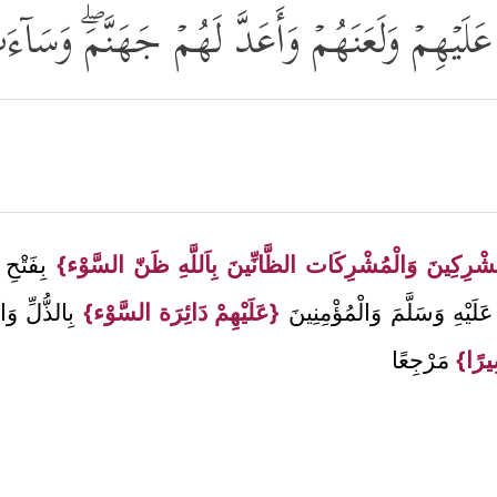
ُ عَلَیۡهِمۡ وَلَعَنَهُمۡ وَأَعَدَّ لَهُمۡ جَهَنَّمَۖ وَسَ
مُشْرِكِينَ وَالْمُشْرِكَات الظَّانِّينَ بِاَللَّهِ ظَنّ السَّوْء}
بِفَتْحِ
عَلَيْهِ وَسَلَّمَ وَالْمُؤْمِنِينَ
{عَلَيْهِمْ دَائِرَة السَّوْء}
بِالذُّلِّ وَ
ِيرًا}
مَرْجِعًا