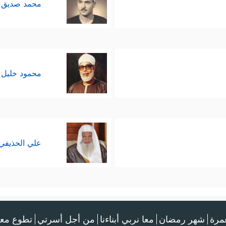
محمد صديق 
محمود خليل 
علي الحذيفي
عمرة
شهر رمضان
معا نربي أبناءنا
من أجل أسرتي
تطوع معن