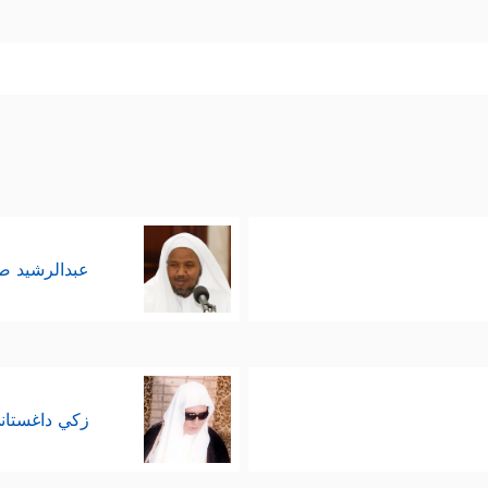
عبدالرشيد 
زكي داغستان