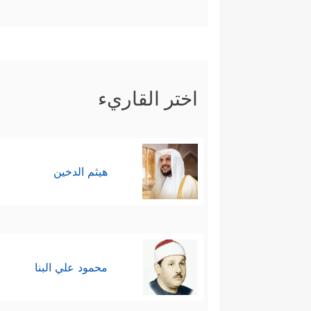
اختر القاريء
هيثم الدخين
محمود علي البنا