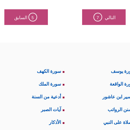
التالي
السابق
5
7
رة يوسف
سورة الكهف
ة الواقعة
سورة الملك
ير ابن عاشور
أدعية من السنة
نن الرواتب
آيات الصبر
لاة على النبي
الأذكار