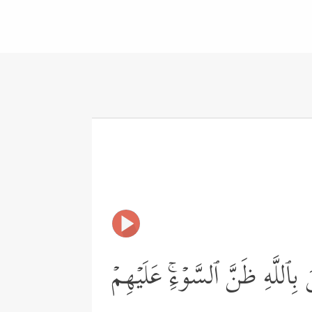
بِٱللَّهِ ظَنَّ ٱلسَّوۡءِۚ عَلَیۡهِمۡ