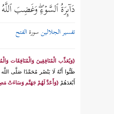
دَاۤىِٕرَةُ ٱلسَّوۡءِۖ وَغَضِبَ ٱللَّه
تفسير الجلالين
سورة
الفتح
{وَيُعَذِّب الْمُنَافِقِينَ وَالْمُنَافِقَات وَالْ
ظَنُّوا أَنَّهُ لَا يَنْصُر مُحَمَّدًا صَلَّى اللَّه 
أَبْعَدَهُمْ
{وَأَعَدَّ لَهُمْ جَهَنَّم وَسَاءَتْ مَص