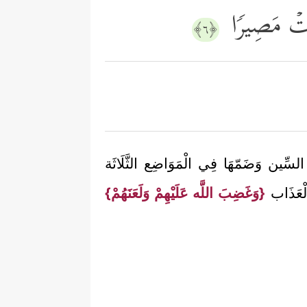
اۤءَتۡ مَصِیرࣰا
﴿٦﴾
 السِّين وَضَمّهَا فِي الْمَوَاضِع الثَّلَاثَة
الْعَذَاب
{وَغَضِبَ اللَّه عَلَيْهِمْ وَلَعَنَهُمْ}