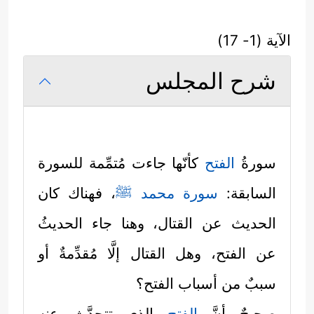
الآية (1- 17)
شرح المجلس
سورةُ
الفتح
كأنّها جاءت مُتمِّمة للسورة
السابقة:
سورة محمد
ﷺ
، فهناك كان
الحديث عن القتال، وهنا جاء الحديثُ
عن الفتح، وهل القتال إلَّا مُقدِّمةٌ أو
سببٌ من أسباب الفتح؟
صحيحٌ أنَّ
الفتح
الذي تتحدَّث عنه