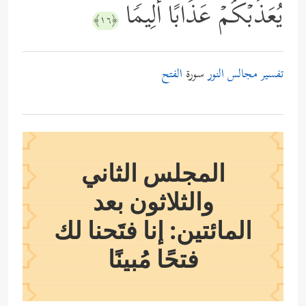
یُعَذِّبۡكُمۡ عَذَابًا أَلِیمࣰا
﴿١٦﴾
تفسير مجالس النور
سورة
الفتح
المجلس الثاني
والثلاثون بعد
المائتين: إنا فتَحنا لك
فتحًا مُبينًا