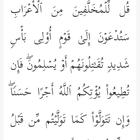
قُل لِّلۡمُخَلَّفِینَ مِنَ ٱلۡأَعۡرَابِ
سَتُدۡعَوۡنَ إِلَىٰ قَوۡمٍ أُوْلِی بَأۡسࣲ
شَدِیدࣲ تُقَـٰتِلُونَهُمۡ أَوۡ یُسۡلِمُونَۖ فَإِن
تُطِیعُواْ یُؤۡتِكُمُ ٱللَّهُ أَجۡرًا حَسَنࣰاۖ
وَإِن تَتَوَلَّوۡاْ كَمَا تَوَلَّیۡتُم مِّن قَبۡلُ