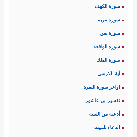
سورة الكهف
وجهَين من أوجه الصراع الحتمي بين
سورة مريم
دولة الحقِّ، ودولة الباطل: وجه القوَّة
سورة يس
العسكريَّة والاستِعداد الدائم للقتال،
ووجه القوَّة السياسيَّة القادرة على
سورة الواقعة
قطف ثمار الجهد العسكري، فإذا انفَصَلَا
سورة الملك
كانت القوَّة عُنفًا أعمى، وخرابًا ودمارًا،
آية الكرسي
وكانت السياسة استسلامًا وخنوعًا لا
اواخر سورة البقرة
يلِيقَان بالناس الكرماء.
تفسير ابن عاشور
في هذه الآيات تقويم دقيق لهذا
الفتح
أدعية من السنة
وأبعاده وآثاره، وتقويم أيضًا لواقع
الدعاء للميت