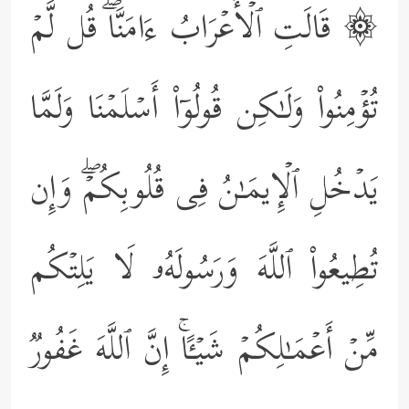
۞ قَالَتِ ٱلۡأَعۡرَابُ ءَامَنَّاۖ قُل لَّمۡ
تُؤۡمِنُواْ وَلَـٰكِن قُولُوۤاْ أَسۡلَمۡنَا وَلَمَّا
یَدۡخُلِ ٱلۡإِیمَـٰنُ فِی قُلُوبِكُمۡۖ وَإِن
تُطِیعُواْ ٱللَّهَ وَرَسُولَهُۥ لَا یَلِتۡكُم
مِّنۡ أَعۡمَـٰلِكُمۡ شَیۡـًٔاۚ إِنَّ ٱللَّهَ غَفُورࣱ