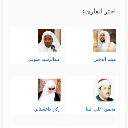
في النقاط الآتية:
اختر القاريء
أولًا: الأدب مع الوحي، وعدم التقدُّم عليه
﴿یَــٰۤـأَیُّهَا
برأيٍ أو هوى نفسٍ وما إلى ذلك
ٱلَّذِینَ ءَامَنُواْ لَا تُقَدِّمُواْ بَیۡنَ یَدَیِ ٱللَّهِ وَرَسُولِهِۦۖ وَٱتَّقُواْ
ٱللَّهَۚ إِنَّ ٱللَّهَ سَمِیعٌ عَلِیمࣱ﴾
؛ إذ الإسلام إنّما هو
هيثم الدخين
عبدالرشيد صوفي
الاستسلام لأمر الله ونَهيِه، وتلك حقيقة
التقوى، فمن قدَّم عليهما ما يراه هو من
تصوُّراتٍ وأفكارٍ وآراء فقد أساءَ الأدبَ
مع الله، وخالف نهجَ المتقين.
محمود علي البنا
زكي داغستاني
﴿یَــٰۤـأَیُّهَا ٱلَّذِینَ
ثانيًا: الأدب مع رسول الله
ﷺ