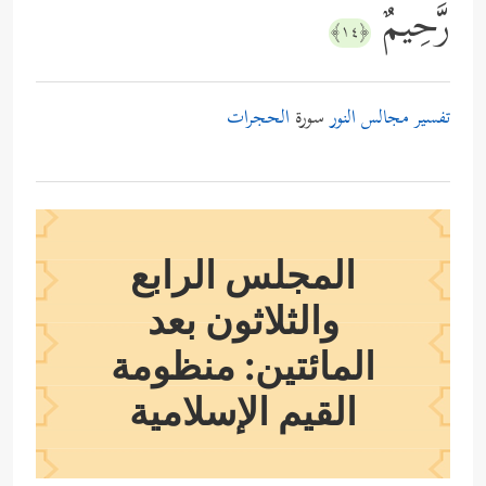
رَّحِیمٌ
﴿١٤﴾
تفسير مجالس النور
سورة
الحجرات
المجلس الرابع
والثلاثون بعد
المائتين: منظومة
القيم الإسلامية