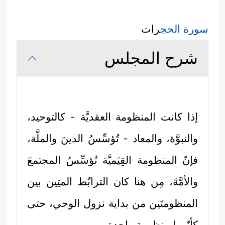
سورة الحج
رات
شرح المجلس
إذا كانت المنظومة العقديَّة - كالتوحيد،
والنبوَّة، والمعاد - تُؤسِّسُ الدينَ والملَّة،
فإنّ المنظومة القِيَميَّة تُؤسِّسُ المجتمعَ
والأمَّةَ، مِن هنا كان الترابُط المتِين بين
المنظومتَين من بداية نزول الوحي، حتى
كأنّهما منظومة واحدة.