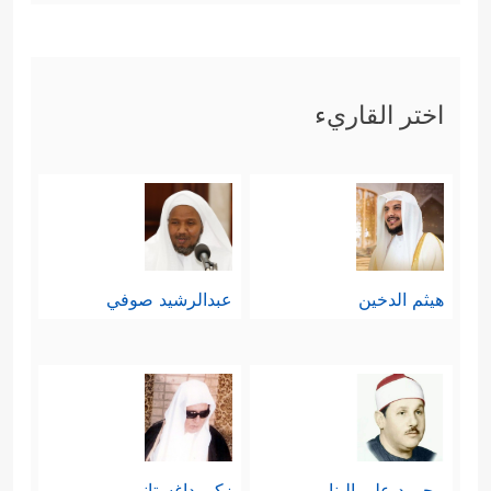
اختر القاريء
هيثم الدخين
عبدالرشيد صوفي
محمود علي البنا
زكي داغستاني