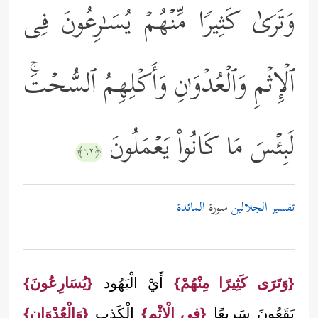
وَتَرَىٰ كَثِیرࣰا مِّنۡهُمۡ یُسَـٰرِعُونَ فِی
ٱلۡإِثۡمِ وَٱلۡعُدۡوَ ٰ⁠نِ وَأَكۡلِهِمُ ٱلسُّحۡتَۚ
لَبِئۡسَ مَا كَانُواْ یَعۡمَلُونَ
﴿٦٢﴾
تفسير الجلالين
سورة
المائدة
{وَتَرَى كَثِيرًا مِنْهُمْ}
أَيْ الْيَهُود
{يُسَارِعُونَ}
يَقَعُونَ سَرِيعًا
{فِي الْإِثْم}
الْكَذِب
{وَالْعُدْوَان}