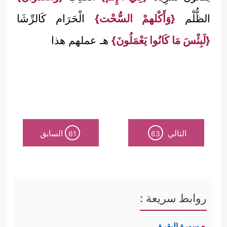
الظُّلْم
{وَأَكْلهمْ السُّحْت}
الْحَرَام كَالرِّشَا
{لَبِئْسَ مَا كَانُوا يَعْمَلُونَ}
هـ عملهم هذا
التالي
السابق
61
63
روابط سريعة :
سورة البقرة