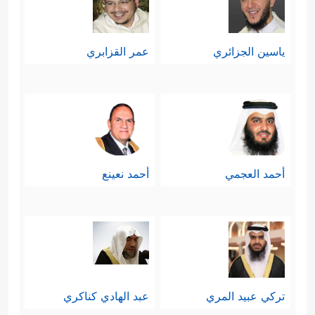
ياسين الجزائري
عمر القزابري
أحمد العجمي
أحمد نعينع
تركي عبيد المري
عبد الهادي كناكري