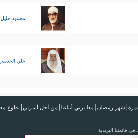
محمود خليل 
علي الحذيفي
عمرة
شهر رمضان
معا نربي أبناءنا
من أجل أسرتي
تطوع معن
في قائمتنا البريدية