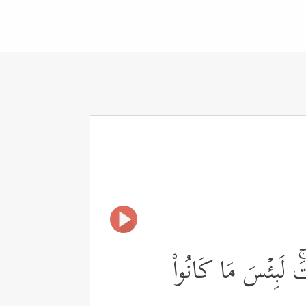
تَۚ لَبِئۡسَ مَا كَانُواْ