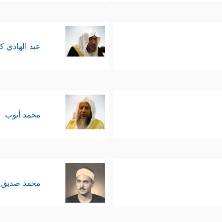
عبد الهادي ك
محمد أيوب
محمد صديق 