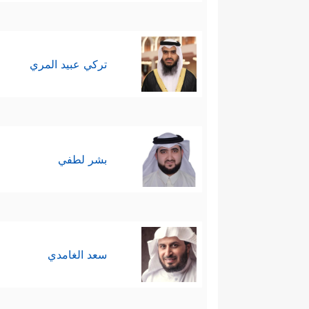
تركي عبيد المري
بشر لطفي
سعد الغامدي