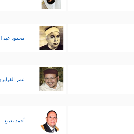
محمود عبد ا
عمر القزابري
أحمد نعينع