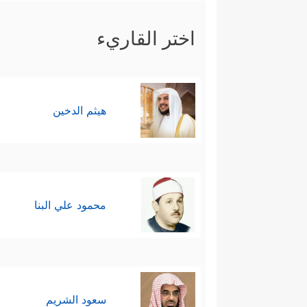
اختر القاريء
هيثم الدخين
محمود علي البنا
سعود الشريم