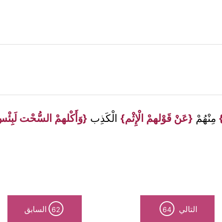
}
مِنْهُمْ
{عَنْ قَوْلهمْ الْإِثْم}
الْكَذِب
{وَأَكْلهمْ السُّحْت لَبِ
التالي
السابق
62
64