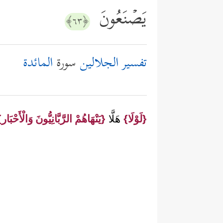
یَصۡنَعُونَ
﴿٦٣﴾
تفسير الجلالين
سورة
المائدة
{لَوْلَا}
هَلَّا
{يَنْهَاهُمْ الرَّبَّانِيُّونَ وَالْأَحْبَار