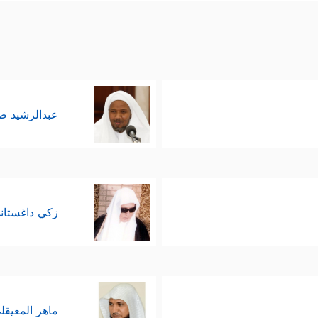
عبدالرشيد 
زكي داغستان
ماهر المعيقل