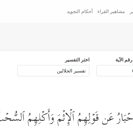
ر
مشاهير القراء
أحكام التجويد
رقم الآية
اختر التفسير
وَٱلۡأَحۡبَارُ عَن قَوۡلِهِمُ ٱلۡإِثۡمَ وَأَكۡلِهِمُ ٱلسُّحۡ