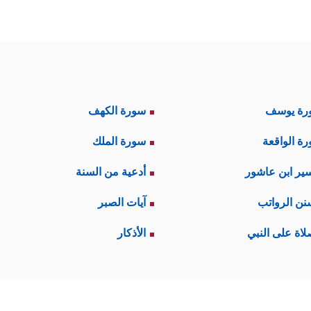
رة يوسف
سورة الكهف
ة الواقعة
سورة الملك
ير ابن عاشور
أدعية من السنة
نن الرواتب
آيات الصبر
لاة على النبي
الأذكار