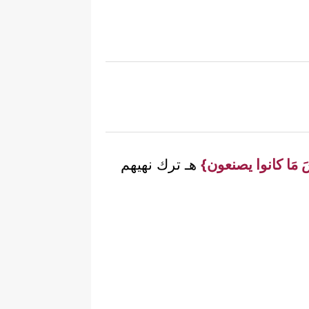
ئْسَ مَا كانوا يصنعون}
هـ ترك نهيهم